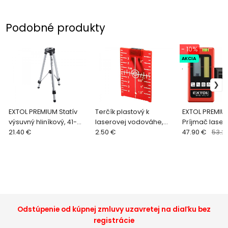
Podobné produkty
- 10%
AKCIA
.
EXTOL PREMIUM Statív
Terčík plastový k
EXTOL PREMIU
výsuvný hliníkový, 41-
laserovej vodováhe,
Príjmač lase
69,5cm, pre 8823906 -
21.40 €
červený 8823395
2.50 €
lúča 50m
47.90 €
53.2
8823906B
Odstúpenie od kúpnej zmluvy uzavretej na diaľku bez
registrácie