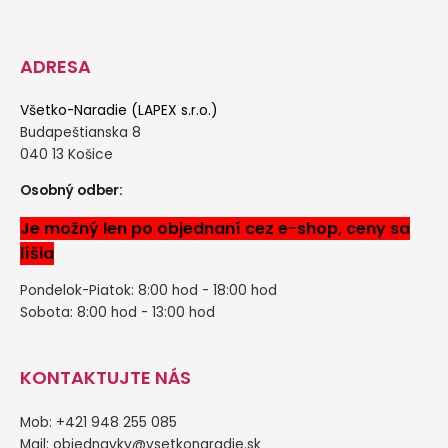
ADRESA
Všetko-Naradie (LAPEX s.r.o.)
Budapeštianska 8
040 13 Košice
Osobný odber:
Je možný len po objednaní cez e-shop, ceny sa
líšia
Pondelok-Piatok: 8:00 hod - 18:00 hod
Sobota: 8:00 hod - 13:00 hod
KONTAKTUJTE NÁS
Mob: +421 948 255 085
Mail:
objednavky@vsetkonaradie.sk