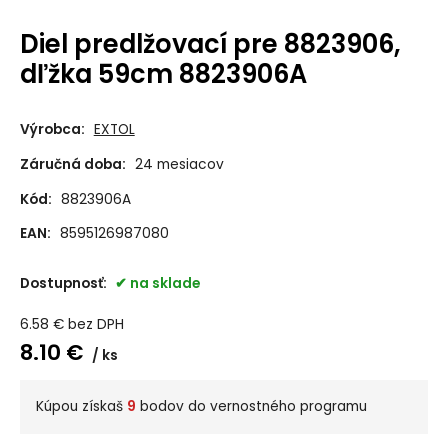
Diel predlžovací pre 8823906,
dľžka 59cm 8823906A
Výrobca:
EXTOL
Záručná doba:
24 mesiacov
Kód:
8823906A
EAN:
8595126987080
Dostupnosť:
na sklade
6.58
€
bez DPH
8.10
€
ks
Kúpou získaš
9
bodov do vernostného programu