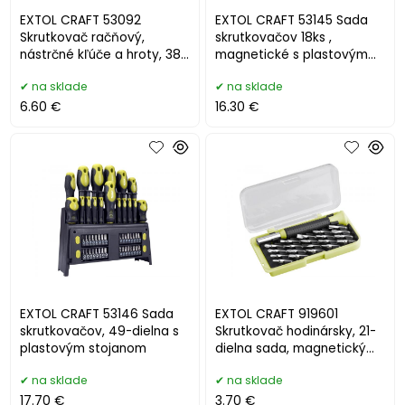
EXTOL CRAFT 53092
EXTOL CRAFT 53145 Sada
Skrutkovač račňový,
skrutkovačov 18ks ,
nástrčné kľúče a hroty, 38-
magnetické s plastovým
dielna sada
stojanom CrV
na sklade
na sklade
6.60 €
16.30 €
EXTOL CRAFT 53146 Sada
EXTOL CRAFT 919601
skrutkovačov, 49-dielna s
Skrutkovač hodinársky, 21-
plastovým stojanom
dielna sada, magnetický
držiak na bity
na sklade
na sklade
17.70 €
3.70 €