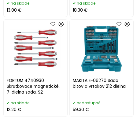
na sklade
na sklade
13.00 €
18.30 €
FORTUM 4740930
MAKITA E-06270 Sada
Skrutkovače magnetické,
bitov a vrtákov 212 dielna
7-dielna sada, S2
na sklade
nedostupné
12.20 €
59.30 €