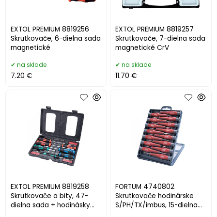
EXTOL PREMIUM 8819256
EXTOL PREMIUM 8819257
Skrutkovače, 6-dielna sada
Skrutkovače, 7-dielna sada
magnetické
magnetické CrV
na sklade
na sklade
7.20 €
11.70 €
EXTOL PREMIUM 8819258
FORTUM 4740802
Skrutkovače a bity, 47-
Skrutkovače hodinárske
dielna sada + hodinásky
S/PH/TX/imbus, 15-dielna
skrutkovač
sada