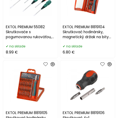
EXTOL PREMIUM 55082
EXTOL PREMIUM 8819104
Skrutkovače s
Skrutkovač hodinársky,
pogumovanou rukoväťou,
magnetický držiak na bity
sada 6ks, CrV
22-dielna sada
na sklade
na sklade
8.99 €
6.80 €
EXTOL PREMIUM 8819105
EXTOL PREMIUM 8819106
Skrutkovač hodinársky,
Skrutkovač 4v1