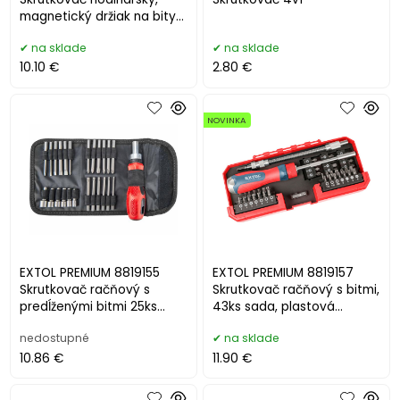
magnetický držiak na bity
32-dielna sada
na sklade
na sklade
10.10 €
2.80 €
NOVINKA
EXTOL PREMIUM 8819155
EXTOL PREMIUM 8819157
Skrutkovač račňový s
Skrutkovač račňový s bitmi,
predĺženými bitmi 25ks
43ks sada, plastová
sada CrV
krabička, CrV
nedostupné
na sklade
10.86 €
11.90 €