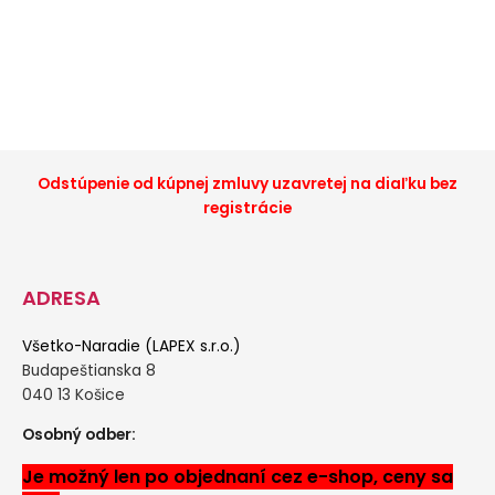
Odstúpenie od kúpnej zmluvy uzavretej na diaľku bez
registrácie
ADRESA
Všetko-Naradie (LAPEX s.r.o.)
Budapeštianska 8
040 13 Košice
Osobný odber:
Je možný len po objednaní cez e-shop, ceny sa