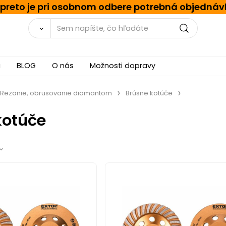
, preto je pri osobnom odbere potrebná objednáv
a
BLOG
O nás
Možnosti dopravy
Rezanie, obrusovanie diamantom
Brúsne kotúče
kotúče