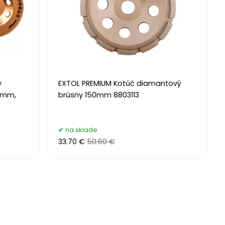
y
EXTOL PREMIUM Kotúč diamantový
5mm,
brúsny 150mm 8803113
na sklade
33.70 €
50.60 €