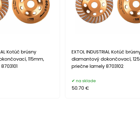
IAL Kotúč brúsny
EXTOL INDUSTRIAL Kotúč brúsn
okončovací, 115mm,
diamantový dokončovací, 12
 8703101
priečne lamely 8703102
na sklade
50.70 €