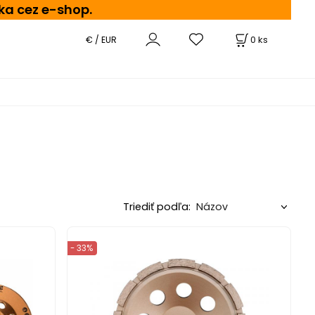
ka cez e-shop.
0
ks
€ / EUR
Triediť podľa:
- 33%