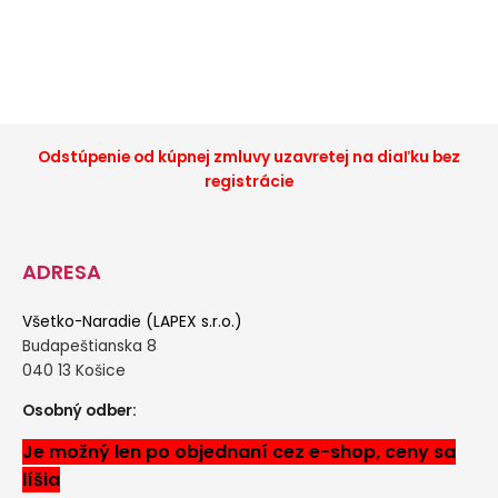
Odstúpenie od kúpnej zmluvy uzavretej na diaľku bez
registrácie
ADRESA
Všetko-Naradie (LAPEX s.r.o.)
Budapeštianska 8
040 13 Košice
Osobný odber:
Je možný len po objednaní cez e-shop, ceny sa
líšia