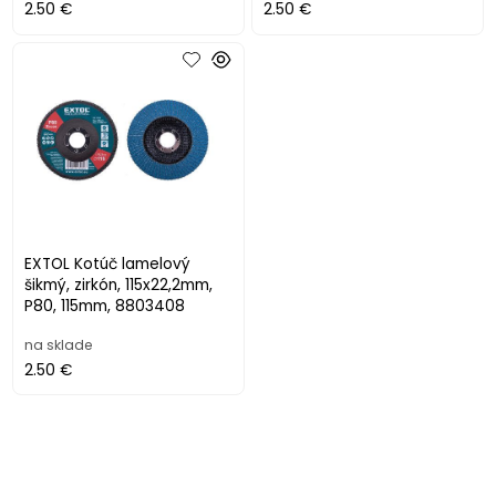
2.50 €
2.50 €
EXTOL Kotúč lamelový
šikmý, zirkón, 115x22,2mm,
P80, 115mm, 8803408
na sklade
2.50 €