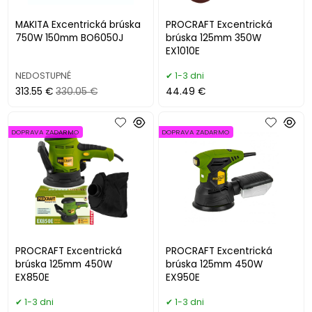
MAKITA Excentrická brúska
PROCRAFT Excentrická
750W 150mm BO6050J
brúska 125mm 350W
EX1010E
NEDOSTUPNÉ
1-3 dni
313.55 €
330.05 €
44.49 €
DOPRAVA ZADARMO
DOPRAVA ZADARMO
PROCRAFT Excentrická
PROCRAFT Excentrická
brúska 125mm 450W
brúska 125mm 450W
EX850E
EX950E
1-3 dni
1-3 dni