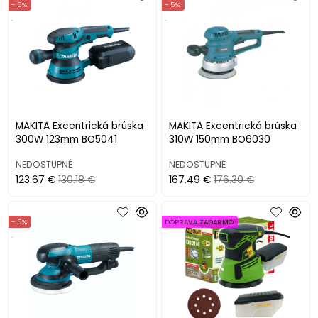
- 5%
- 5%
.
.
MAKITA Excentrická brúska
MAKITA Excentrická brúska
300W 123mm BO5041
310W 150mm BO6030
NEDOSTUPNÉ
NEDOSTUPNÉ
123.67 €
130.18 €
167.49 €
176.30 €
- 5%
DOPRAVA ZADARMO
.