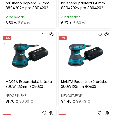
brúsneho papiera 125mm
brúsneho papiera 150mm
8894202M pre 8894202
8894202V pre 8894202
na sklade
na sklade
6.50 €
6.84 €
6.27 €
6.60 €
- 5%
- 5%
.
.
MAKITA Excentrická brúska
MAKITA Excentrická brúska
300W 123mm BO5030
300W 123mm BO5031
NEDOSTUPNÉ
NEDOSTUPNÉ
81.70 €
86.00 €
94.45 €
99.43 €