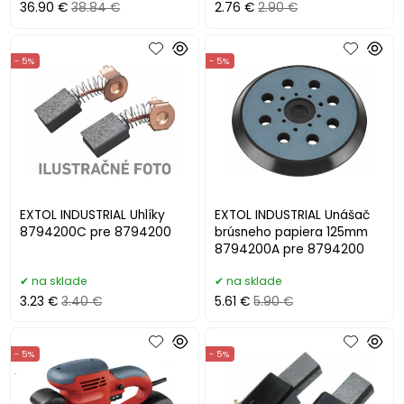
36.90 €
38.84 €
2.76 €
2.90 €
- 5%
- 5%
EXTOL INDUSTRIAL Uhlíky
EXTOL INDUSTRIAL Unášač
8794200C pre 8794200
brúsneho papiera 125mm
8794200A pre 8794200
na sklade
na sklade
3.23 €
3.40 €
5.61 €
5.90 €
- 5%
- 5%
.