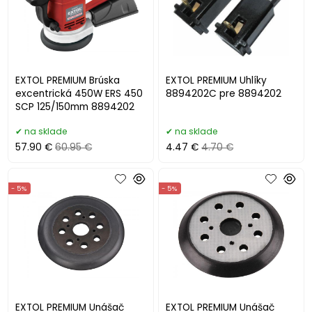
EXTOL PREMIUM Brúska
EXTOL PREMIUM Uhlíky
excentrická 450W ERS 450
8894202C pre 8894202
SCP 125/150mm 8894202
na sklade
na sklade
57.90 €
60.95 €
4.47 €
4.70 €
- 5%
- 5%
EXTOL PREMIUM Unášač
EXTOL PREMIUM Unášač