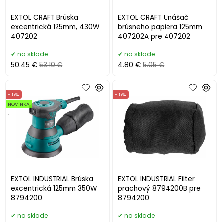
EXTOL CRAFT Brúska
EXTOL CRAFT Unášač
excentrická 125mm, 430W
brúsneho papiera 125mm
407202
407202A pre 407202
na sklade
na sklade
50.45 €
53.10 €
4.80 €
5.05 €
- 5%
- 5%
NOVINKA
.
EXTOL INDUSTRIAL Brúska
EXTOL INDUSTRIAL Filter
excentrická 125mm 350W
prachový 8794200B pre
8794200
8794200
na sklade
na sklade