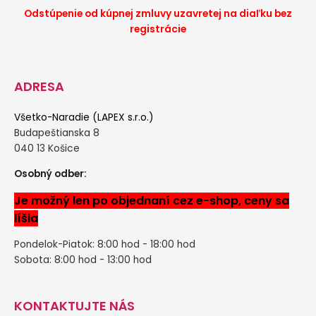
Odstúpenie od kúpnej zmluvy uzavretej na diaľku bez
registrácie
ADRESA
Všetko-Naradie (LAPEX s.r.o.)
Budapeštianska 8
040 13 Košice
Osobný odber:
Je možný len po objednaní cez e-shop, ceny sa
líšia
Pondelok-Piatok: 8:00 hod - 18:00 hod
Sobota: 8:00 hod - 13:00 hod
KONTAKTUJTE NÁS