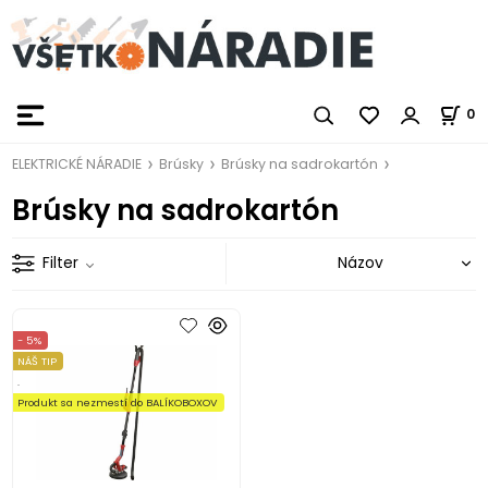
0
ELEKTRICKÉ NÁRADIE
Brúsky
Brúsky na sadrokartón
Brúsky na sadrokartón
Filter
- 5%
NÁŠ TIP
.
Produkt sa nezmestí do BALÍKOBOXOV