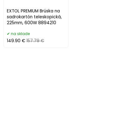
EXTOL PREMIUM Brúska na
sadrokartón teleskopická,
225mm, 600W 8894210
na sklade
149.90 €
157.79 €