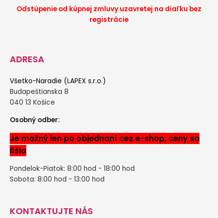
Odstúpenie od kúpnej zmluvy uzavretej na diaľku bez
registrácie
ADRESA
Všetko-Naradie (LAPEX s.r.o.)
Budapeštianska 8
040 13 Košice
Osobný odber:
Je možný len po objednaní cez e-shop, ceny sa
líšia
Pondelok-Piatok: 8:00 hod - 18:00 hod
Sobota: 8:00 hod - 13:00 hod
KONTAKTUJTE NÁS