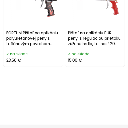
FORTUM Pištoľ na aplikáciu
Pištoľ na aplikáciu PUR
polyuretánovej peny s
peny, s reguláciou prietoku,
teflónovým povrchom
zúžené hrdlo, tesnosť 20
4770830
dní, g
na sklade
na sklade
23.50 €
15.00 €