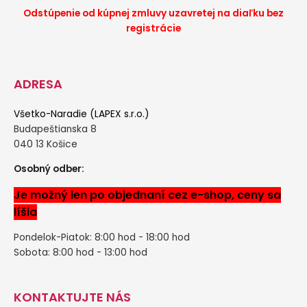
Odstúpenie od kúpnej zmluvy uzavretej na diaľku bez
registrácie
ADRESA
Všetko-Naradie (LAPEX s.r.o.)
Budapeštianska 8
040 13 Košice
Osobný odber:
Je možný len po objednaní cez e-shop, ceny sa
líšia
Pondelok-Piatok: 8:00 hod - 18:00 hod
Sobota: 8:00 hod - 13:00 hod
KONTAKTUJTE NÁS