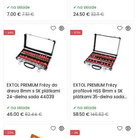
na sklade
na sklade
7.00 €
7.51 €
24.50 €
32.11 €
- 44%
- 60%
EXTOL PREMIUM Frézy do
EXTOL PREMIUM Frézy
dreva 8mm s SK plátkami
profilové HSS 8mm s SK
24-dielna sada 44039
plátkami 35-dielna sada
44040
na sklade
na sklade
46.00 €
82.44 €
58.50 €
146.62 €
- 25%
- 4%