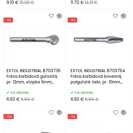
9.10 €
10.00 €
11.70 €
13.21 €
- 6%
- 6%
EXTOL INDUSTRIAL 8703735
EXTOL INDUSTRIAL 8703754
Fréza karbidová guľovitá,
Fréza karbidová kovexná,
pr. 12mm, stopka 6mm,
polguľaté čelo, pr. 10mm,
HSC/SK
stopka 6mm,
na sklade
na sklade
6.50 €
6.94 €
6.50 €
6.94 €
- 10%
- 6%