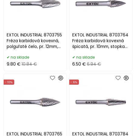
EXTOL INDUSTRIAL 8703755
EXTOL INDUSTRIAL 8703764
Fréza karbidová kovexná,
Fréza karbidová kovexná
polguľaté čelo, pr. 12mm,
špicatá, pr. 10mm, stopka
stopka 6mm
6mm,
na sklade
na sklade
9.80 €
10.84 €
6.50 €
6.94 €
- 10%
- 6%
EXTOL INDUSTRIAL 8703765
EXTOL INDUSTRIAL 8703784