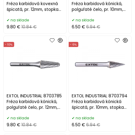
Fréza karbidová kovexná
Fréza karbidová kónická,
špicatá, pr. 12mm, stopka
polguľaté čelo, pr. 10mm,
6mm
stopka 6mm
na sklade
na sklade
9.80 €
10.84 €
6.50 €
6.94 €
- 10%
- 6%
EXTOL INDUSTRIAL 8703785
EXTOL INDUSTRIAL 8703794
Fréza karbidová kónická,
Fréza karbidová kónická
polguľaté čelo, pr. 12mm,
špicatá, pr. 10mm, stopka
stopka 6mm
6mm
na sklade
na sklade
9.80 €
10.84 €
6.50 €
6.94 €