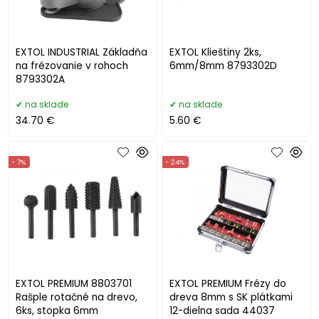
EXTOL INDUSTRIAL Základňa
EXTOL Klieštiny 2ks,
na frézovanie v rohoch
6mm/8mm 8793302D
8793302A
na sklade
na sklade
34.70 €
5.60 €
- 7%
- 24%
EXTOL PREMIUM 8803701
EXTOL PREMIUM Frézy do
Rašple rotačné na drevo,
dreva 8mm s SK plátkami
6ks, stopka 6mm
12-dielna sada 44037