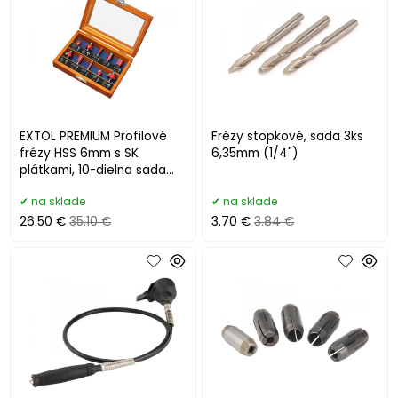
EXTOL PREMIUM Profilové
Frézy stopkové, sada 3ks
frézy HSS 6mm s SK
6,35mm (1/4")
plátkami, 10-dielna sada
44041
na sklade
na sklade
26.50 €
35.10 €
3.70 €
3.84 €