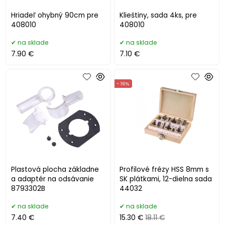
Hriadeľ ohybný 90cm pre
Klieštiny, sada 4ks, pre
408010
408010
na sklade
na sklade
7.90 €
7.10 €
- 16%
Plastová plocha základne
Profilové frézy HSS 8mm s
a adaptér na odsávanie
SK plátkami, 12-dielna sada
8793302B
44032
na sklade
na sklade
7.40 €
15.30 €
18.11 €