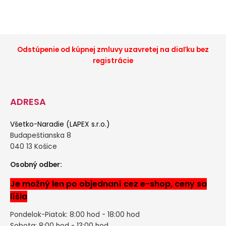
Odstúpenie od kúpnej zmluvy uzavretej na diaľku bez
registrácie
ADRESA
Všetko-Naradie (LAPEX s.r.o.)
Budapeštianska 8
040 13 Košice
Osobný odber:
Je možný len po objednaní cez e-shop, ceny sa
líšia
Pondelok-Piatok: 8:00 hod - 18:00 hod
Sobota: 8:00 hod - 13:00 hod