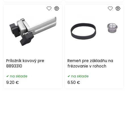
Príložník kovový pre
Remeň pre základňu na
8893310
frézovanie v rohoch
na sklade
na sklade
9.20 €
6.50 €