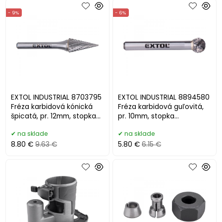
- 9%
- 6%
EXTOL INDUSTRIAL 8703795
EXTOL INDUSTRIAL 8894580
Fréza karbidová kónická
Fréza karbidová guľovitá,
špicatá, pr. 12mm, stopka
pr. 10mm, stopka
6mm
6mm,HSC/SK
na sklade
na sklade
8.80 €
9.63 €
5.80 €
6.15 €