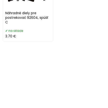
Náhradné diely pre
postrekovač 92604, spúšť
C
na sklade
3.70 €