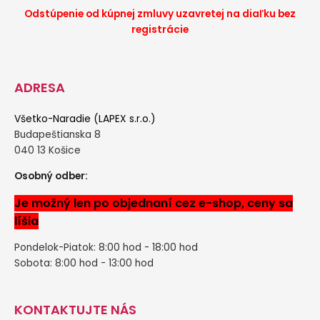
Odstúpenie od kúpnej zmluvy uzavretej na diaľku bez
registrácie
ADRESA
Všetko-Naradie (LAPEX s.r.o.)
Budapeštianska 8
040 13 Košice
Osobný odber:
Je možný len po objednaní cez e-shop, ceny sa
líšia
Pondelok-Piatok: 8:00 hod - 18:00 hod
Sobota: 8:00 hod - 13:00 hod
KONTAKTUJTE NÁS