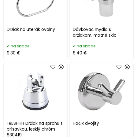
Držiak na uterák oválny
Dávkovač mydla s
držiakom, matné sklo
na sklade
na sklade
9.30 €
8.40 €
FRESHHH Držiak na sprchu s
Háčik dvojitý
prísavkou, lesklý chróm
830419