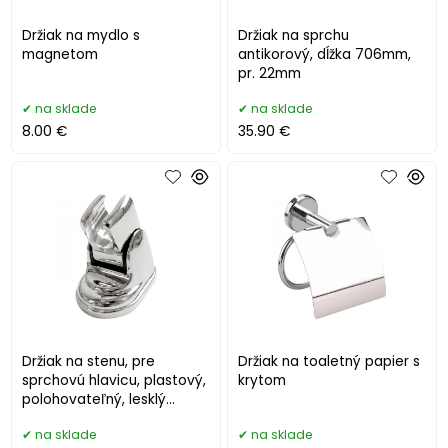
Držiak na mydlo s
Držiak na sprchu
magnetom
antikorový, dĺžka 706mm,
pr. 22mm
na sklade
na sklade
8.00 €
35.90 €
Držiak na stenu, pre
Držiak na toaletný papier s
sprchovú hlavicu, plastový,
krytom
polohovateľný, lesklý
chróm
na sklade
na sklade