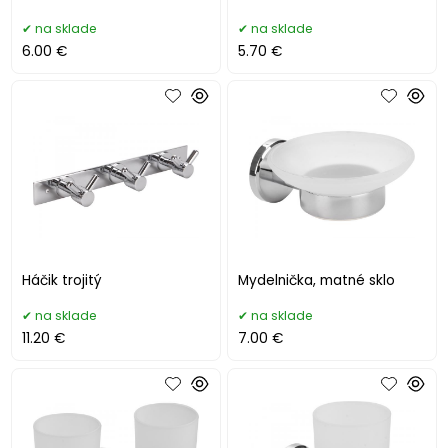
na sklade
na sklade
6.00 €
5.70 €
Háčik trojitý
Mydelnička, matné sklo
na sklade
na sklade
11.20 €
7.00 €