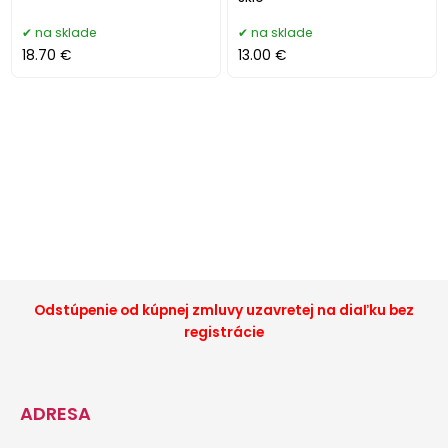
na sklade
na sklade
18.70 €
13.00 €
Odstúpenie od kúpnej zmluvy uzavretej na diaľku bez
registrácie
ADRESA