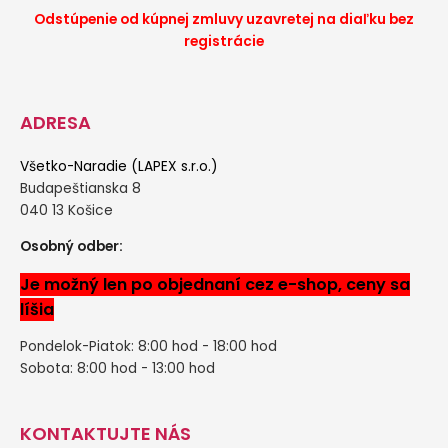
Odstúpenie od kúpnej zmluvy uzavretej na diaľku bez
registrácie
ADRESA
Všetko-Naradie (LAPEX s.r.o.)
Budapeštianska 8
040 13 Košice
Osobný odber:
Je možný len po objednaní cez e-shop, ceny sa
líšia
Pondelok-Piatok: 8:00 hod - 18:00 hod
Sobota: 8:00 hod - 13:00 hod
KONTAKTUJTE NÁS