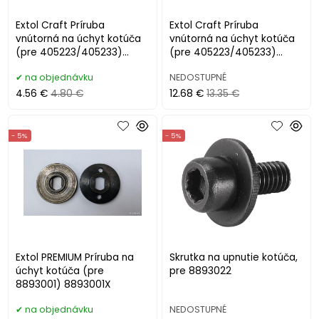
Extol Craft Príruba
Extol Craft Príruba
vnútorná na úchyt kotúča
vnútorná na úchyt kotúča
(pre 405223/405233)
(pre 405223/405233)
405223-10
405223A
na objednávku
NEDOSTUPNÉ
4.56 €
4.80 €
12.68 €
13.35 €
- 5%
- 5%
Extol PREMIUM Príruba na
Skrutka na upnutie kotúča,
úchyt kotúča (pre
pre 8893022
8893001) 8893001X
na objednávku
NEDOSTUPNÉ