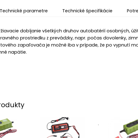
Technické parametre
Technické špecifikácie
Potr
iavacie dobíjanie všetkých druhov autobatérií osobných, úžit
ravného prostriedku z prevádzky, napr. počas dovolenky, zim
tového zapaľovača je možné iba v prípade, že po vypnutí motor
mné napätie.
rodukty
.