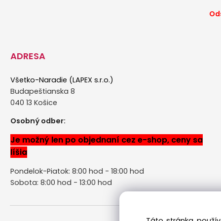
Ods
ADRESA
Všetko-Naradie (LAPEX s.r.o.)
Budapeštianska 8
040 13 Košice
Osobný odber:
Je možný len po objednaní cez e-shop, ceny sa
líšia
Pondelok-Piatok: 8:00 hod - 18:00 hod
Sobota: 8:00 hod - 13:00 hod
Táto stránka použív