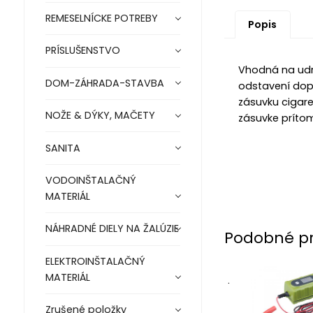
REMESELNÍCKE POTREBY
Popis
PRÍSLUŠENSTVO
Vhodná na udrž
DOM-ZÁHRADA-STAVBA
odstavení dop
zásuvku cigare
NOŽE & DÝKY, MAČETY
zásuvke príto
SANITA
VODOINŠTALAČNÝ
MATERIÁL
NÁHRADNÉ DIELY NA ŽALÚZIE
Podobné p
ELEKTROINŠTALAČNÝ
MATERIÁL
.
Zrušené položky