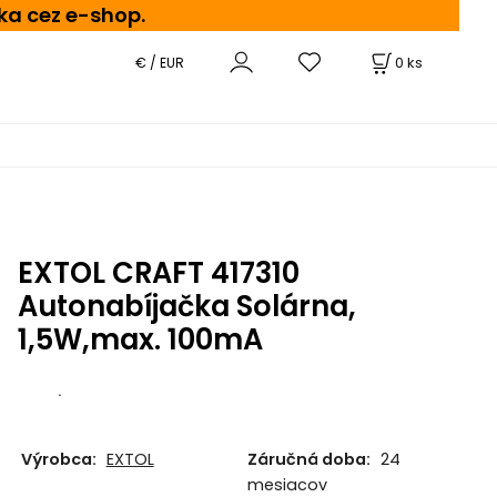
ka cez e-shop.
0
ks
€ / EUR
EXTOL CRAFT 417310
Autonabíjačka Solárna,
1,5W,max. 100mA
.
Výrobca:
EXTOL
Záručná doba:
24
mesiacov