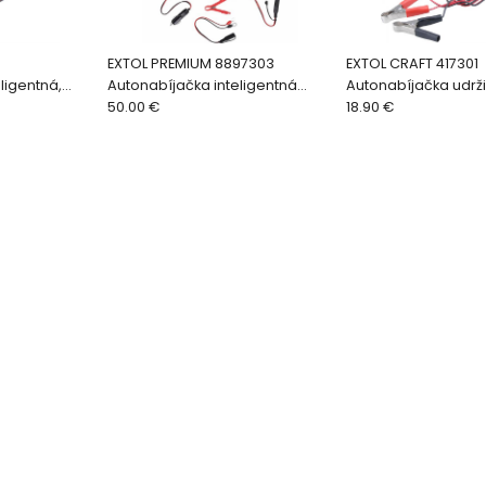
EXTOL PREMIUM 8897303
EXTOL CRAFT 417301
ligentná,
Autonabíjačka inteligentná
Autonabíjačka udrž
stupňový
6/12V, 4A, 9 stupňový proces
50.00 €
inteligentná, 6/12V, 
18.90 €
nabíjania