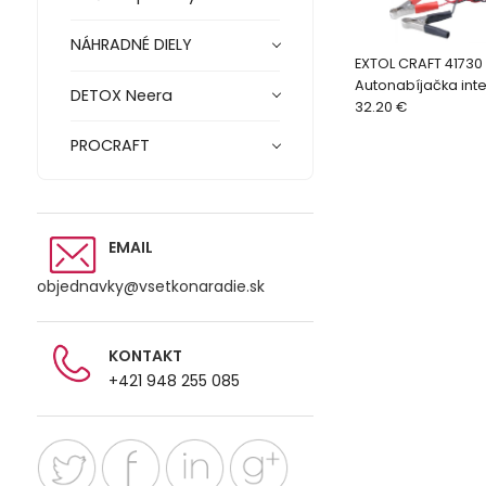
NÁHRADNÉ DIELY
EXTOL CRAFT 41730
Autonabíjačka inte
DETOX Neera
6/12V, 0,8/3,8A, 5 
32.20 €
prices nabíjania
PROCRAFT
EMAIL
objednavky@vsetkonaradie.sk
KONTAKT
+421 948 255 085