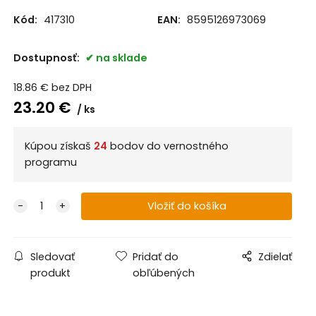
Kód:
417310
EAN:
8595126973069
Dostupnosť:
na sklade
18.86
€
bez DPH
23.20
€
ks
Kúpou získaš
24
bodov do vernostného
programu
Sledovať
Pridať do
Zdielať
produkt
obľúbených