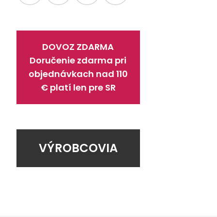
DOVOZ ZDARMA
Doručenie zdarma pri
objednávkach nad 110
€ platí len pre SR
VÝROBCOVIA