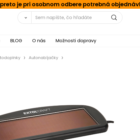
, preto je pri osobnom odbere potrebná objednáv
a
BLOG
O nás
Možnosti dopravy
todoplnky
Autonabíjačky