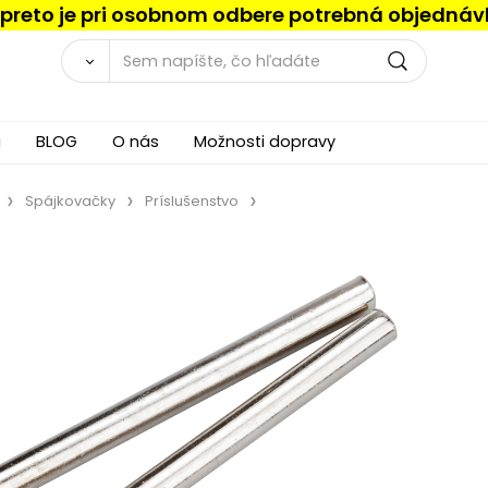
, preto je pri osobnom odbere potrebná objednáv
a
BLOG
O nás
Možnosti dopravy
Spájkovačky
Príslušenstvo