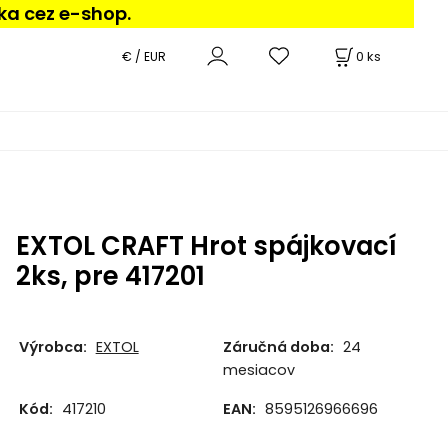
ka cez e-shop.
0
ks
€ / EUR
EXTOL CRAFT Hrot spájkovací
2ks, pre 417201
Výrobca:
EXTOL
Záručná doba:
24
mesiacov
Kód:
417210
EAN:
8595126966696