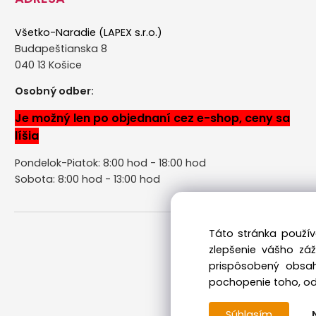
Všetko-Naradie (LAPEX s.r.o.)
Budapeštianska 8
040 13 Košice
Osobný odber:
Je možný len po objednaní cez e-shop, ceny sa
líšia
Pondelok-Piatok: 8:00 hod - 18:00 hod
Sobota: 8:00 hod - 13:00 hod
Táto stránka použív
zlepšenie vášho zá
prispôsobený obsah
pochopenie toho, odk
Súhlasím