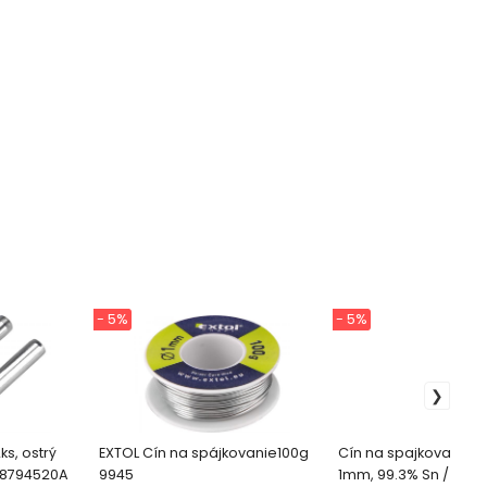
- 5%
- 5%
ks, ostrý
EXTOL Cín na spájkovanie100g
Cín na spajkovanie, 2
 8794520A
9945
1mm, 99.3% Sn / 0.7%