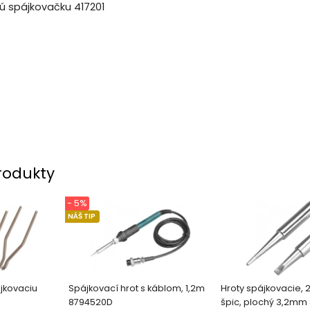
vú spájkovačku 417201
rodukty
- 5%
NÁŠ TIP
ájkovaciu
Spájkovací hrot s káblom, 1,2m
Hroty spájkovacie, 2
8794520D
špic, plochý 3,2mm