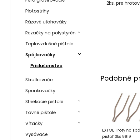
Pero gravírovacie
2ks, pre hroto
Plotostrihy
Rázové uťahováky
Rezačky na polystyrén
Teplovzdušné pištole
Spájkovačky
Príslušenstvo
Podobné p
Skrutkovače
Sponkovačky
Striekacie pištole
Tavné pištole
Vŕtačky
EXTOL Hroty na sp
Vysávače
pištoľ 3ks 9919