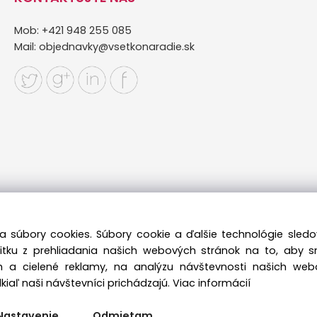
Mob: +421 948 255 085
Mail:
objednavky@vsetkonaradie.sk
a súbory cookies. Súbory cookie a ďalšie technológie sle
žitku z prehliadania našich webových stránok na to, aby 
 a cielené reklamy, na analýzu návštevnosti našich we
iaľ naši návštevníci prichádzajú.
Viac informácií
Copyright © 2022 vsetkonaradie.sk, All rights reserved
Nastavenie
Odmietam