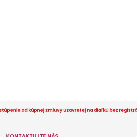
túpenie od kúpnej zmluvy uzavretej na diaľku bez registr
KONTAKTUJTE NÁS