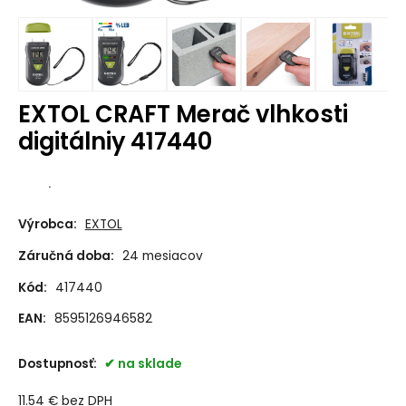
EXTOL CRAFT Merač vlhkosti
digitálniy 417440
.
Výrobca:
EXTOL
Záručná doba:
24 mesiacov
Kód:
417440
EAN:
8595126946582
Dostupnosť:
na sklade
11.54
€
bez DPH