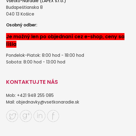
Všetko-Naradie (LAPEX s.r.o.)
Budapeštianska 8
040 13 Košice
Osobný odber:
Je možný len po objednaní cez e-shop, ceny sa
líšia
Pondelok-Piatok: 8:00 hod - 18:00 hod
Sobota: 8:00 hod - 13:00 hod
KONTAKTUJTE NÁS
Mob: +421 948 255 085
Mail:
objednavky@vsetkonaradie.sk