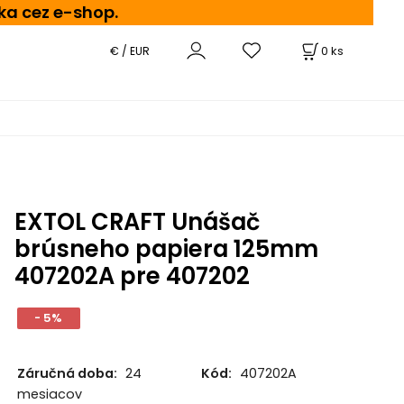
ka cez e-shop.
0
ks
€ / EUR
EXTOL CRAFT Unášač
brúsneho papiera 125mm
407202A pre 407202
- 5%
Záručná doba:
24
Kód:
407202A
mesiacov