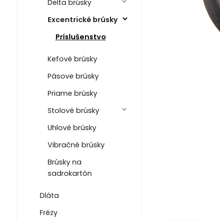
Delta brúsky
Excentrické brúsky
Príslušenstvo
Kefové brúsky
Pásove brúsky
Priame brúsky
Stolové brúsky
Uhlové brúsky
Vibračné brúsky
Brúsky na
sadrokartón
Dláta
Frézy