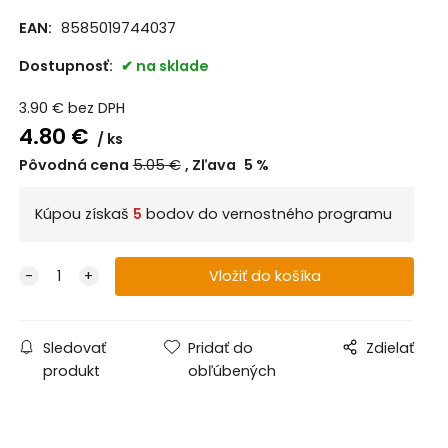
EAN:
8585019744037
Dostupnosť:
na sklade
3.90
€
bez DPH
4.80
€
ks
Pôvodná cena
5.05
€
Zľava
5
%
Kúpou získaš
5
bodov do vernostného programu
Sledovať
Pridať do
Zdielať
produkt
obľúbených