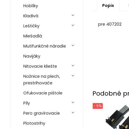
Popis
Hoblíky
Kladivá
pre 407202
Leštičky
Miešadlá
Mutifunkčné náradie
Navijáky
Nitovacie kliešte
Nožnice na plech,
prestrihovače
Podobné p
Ofukovacie pištole
Píly
- 5%
Pero gravírovacie
Plotostrihy