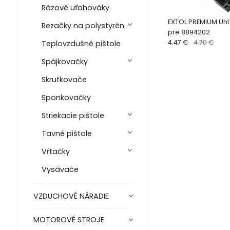
Rázové uťahováky
EXTOL PREMIUM Uhl
Rezačky na polystyrén
pre 8894202
4.47 €
4.70 €
Teplovzdušné pištole
Spájkovačky
Skrutkovače
Sponkovačky
Striekacie pištole
Tavné pištole
Vŕtačky
Vysávače
VZDUCHOVÉ NÁRADIE
MOTOROVÉ STROJE