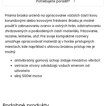
Potrebujete poradiť?
Priama brúska určená na opracovanie väčších častí kovu
korundovými alebo kovovými frézkami. Brúsku je možné
použiť k zabrusovaniu zvarov a ostrých hrán, odstraňovaniu
zhrdzavených a poškodených častí materiálu, frézovanie,
rezanie, leštenie, atď. Pre svoje kompaktné rozmery
umožňuje opracovávať materiál aj v horšie prístupných
miestach, kde napríklad s uhlovou brúskou prístup nie je
možný.
antivibračný gumový úchop znižuje množstvo vibrácií
vetracie otvory odvádzajú vzduch smerom od
užívateľa
silný 500W motor
Podobné produkty