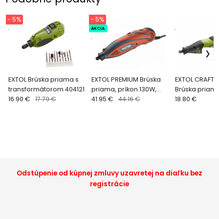
- 5%
- 5%
.
AKCIA
.
.
EXTOL Brúska priama s
EXTOL PREMIUM Brúska
EXTOL CRAFT 4
transformátorom 404121
priama, príkon 130W,
Brúska priama
16.90 €
17.79 €
210-dielna sada
41.95 €
44.16 €
40ks prísluše
18.80 €
8892201
Odstúpenie od kúpnej zmluvy uzavretej na diaľku bez
registrácie