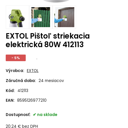
EXTOL Pištoľ striekacia
elektrická 80W 412113
- 5%
.
Výrobca:
EXTOL
Záručná doba:
24 mesiacov
Kód:
412113
EAN:
8595126977210
Dostupnosť:
na sklade
20.24
€
bez DPH