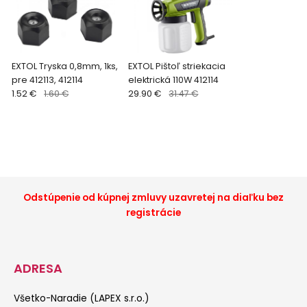
EXTOL Tryska 0,8mm, 1ks,
EXTOL Pištoľ striekacia
pre 412113, 412114
elektrická 110W 412114
1.52 €
1.60 €
29.90 €
31.47 €
Odstúpenie od kúpnej zmluvy uzavretej na diaľku bez
registrácie
ADRESA
Všetko-Naradie (LAPEX s.r.o.)