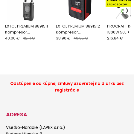
Produkt sa nezme
BALÍKOBOXOV
EXTOL PREMIUM 8891511
EXTOL PREMIUM 8891512
PROCRAFT Ko
Kompresor
Kompresor
1800W 50L + 
akumulátorový,
40.00 €
42.11 €
akumulátorový,
38.90 €
40.95 €
príslušenstv
216.84 €
7,4V/2Ah Li-ion, max.
7,4V/500mAh Li-ion,
10bar, 15l/min
max. 10bar, 12l/min
Odstúpenie od kúpnej zmluvy uzavretej na diaľku bez
registrácie
ADRESA
Všetko-Naradie (LAPEX s.r.o.)