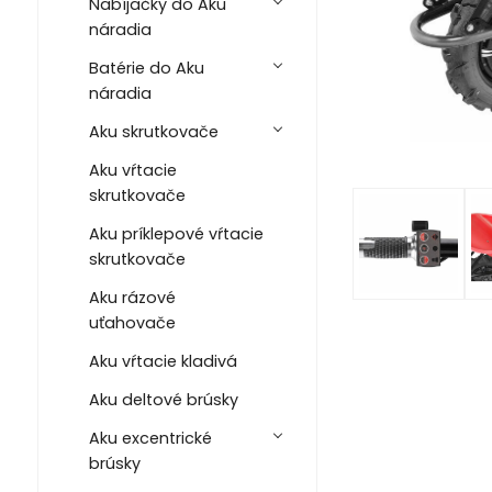
Nabíjačky do Aku
náradia
Batérie do Aku
náradia
Aku skrutkovače
Aku vŕtacie
skrutkovače
Aku príklepové vŕtacie
skrutkovače
Aku rázové
uťahovače
Aku vŕtacie kladivá
Aku deltové brúsky
Aku excentrické
brúsky