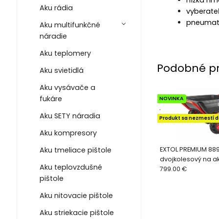
nízka hmo
Aku rádia
vyberateľ
pneumat
Aku multifunkčné
náradie
Aku teplomery
Podobné p
Aku svietidlá
Aku vysávače a
fukáre
NOVINKA
.
Aku SETY náradia
Produkt sa nezmestí 
Aku kompresory
EXTOL PREMIUM 889
Aku tmeliace pištole
dvojkolesový na ak
Aku teplovzdušné
40V/6Ah, 225l, max
799.00 €
pištole
Aku nitovacie pištole
Aku striekacie pištole