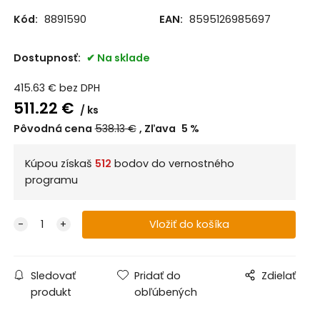
Kód:
8891590
EAN:
8595126985697
Dostupnosť:
Na sklade
415.63
€
bez DPH
511.22
€
ks
Pôvodná cena
538.13
€
Zľava
5
%
Kúpou získaš
512
bodov do vernostného
programu
Sledovať
Pridať do
Zdielať
produkt
obľúbených