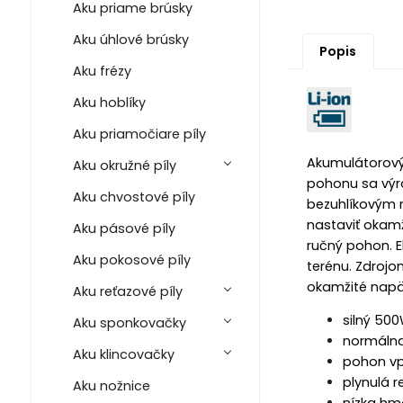
Aku priame brúsky
Aku úhlové brúsky
Popis
Aku frézy
Aku hoblíky
Aku priamočiare píly
Akumulátorový 
Aku okružné píly
pohonu sa výra
Aku chvostové píly
bezuhlíkovým 
nastaviť okamž
Aku pásové píly
ručný pohon. E
Aku pokosové píly
terénu. Zdrojom
okamžité napät
Aku reťazové píly
silný 50
Aku sponkovačky
normálna
Aku klincovačky
pohon vp
plynulá r
Aku nožnice