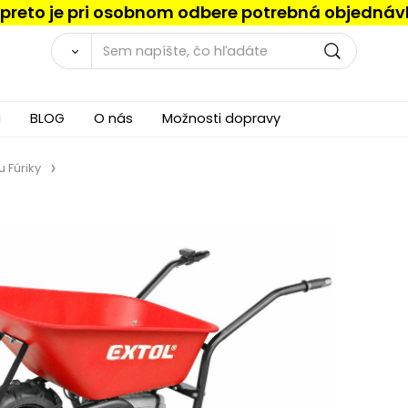
, preto je pri osobnom odbere potrebná objednáv
a
BLOG
O nás
Možnosti dopravy
u Fúriky