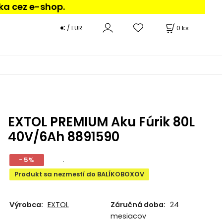
ka cez e-shop.
0
ks
€ / EUR
EXTOL PREMIUM Aku Fúrik 80L
40V/6Ah 8891590
- 5%
.
Produkt sa nezmestí do BALÍKOBOXOV
Výrobca:
EXTOL
Záručná doba:
24
mesiacov