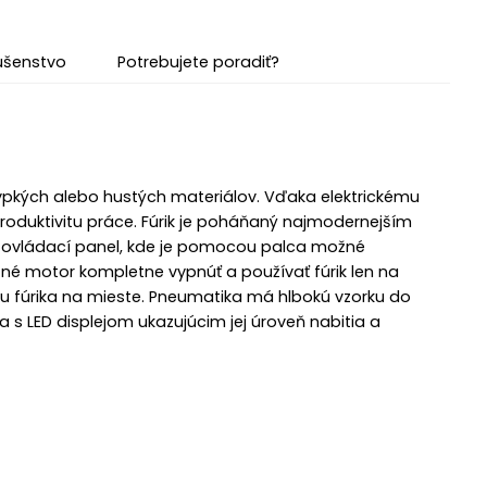
lušenstvo
Potrebujete poradiť?
ypkých alebo hustých materiálov. Vďaka elektrickému
roduktivitu práce. Fúrik je poháňaný najmodernejším
 ovládací panel, kde je pomocou palca možné
žné motor kompletne vypnúť a používať fúrik len na
bu fúrika na mieste. Pneumatika má hlbokú vzorku do
ia s LED displejom ukazujúcim jej úroveň nabitia a