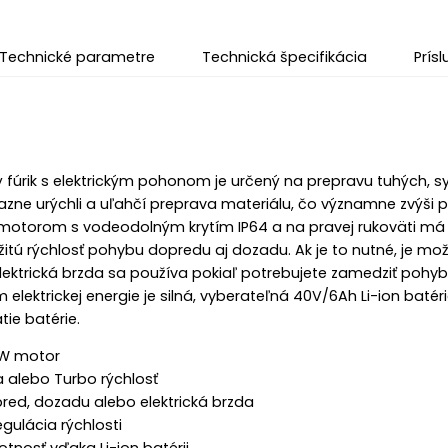
Technické parametre
Technická špecifikácia
Prís
fúrik s elektrickým pohonom je určený na prepravu tuhých, s
zne urýchli a uľahčí preprava materiálu, čo významne zvýši p
motorom s vodeodolným krytím IP64 a na pravej rukoväti má
itú rýchlosť pohybu dopredu aj dozadu. Ak je to nutné, je mo
lektrická brzda sa používa pokiaľ potrebujete zamedziť pohy
 elektrickej energie je silná, vyberateľná 40V/6Ah Li-ion batér
ie batérie.
0W motor
 alebo Turbo rýchlosť
red, dozadu alebo elektrická brzda
egulácia rýchlosti