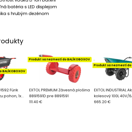
tnosť vďaka Li-ion batérii
ná batéria s LED displejom
ika s hrubým dezénom
rodukty
Produkt sa nezmestí do BALÍKOBOXOV
.
Produkt sa nezmestí d
do BALÍKOBOXOV
1592 Fúrik
EXTOL PREMIUM Závesná plošina
EXTOL INDUSTRIAL Aku
u pohon, 1x
8891591D pre 8891591
kolesový 100L 40V/
. 400kg
111.40 €
665.20 €