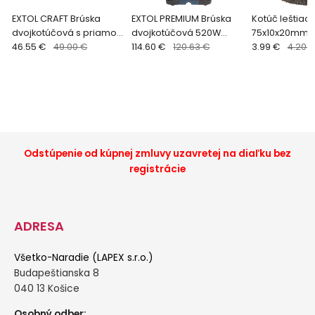
EXTOL CRAFT Brúska
EXTOL PREMIUM Brúska
Kotúč leštiaci,
dvojkotúčová s priamou
dvojkotúčová 520W
75x10x20mm, p
brúskou 120W 410112
46.55 €
49.00 €
8892120
114.60 €
120.63 €
3.99 €
4.20 
Odstúpenie od kúpnej zmluvy uzavretej na diaľku bez
registrácie
ADRESA
Všetko-Naradie (LAPEX s.r.o.)
Budapeštianska 8
040 13 Košice
Osobný odber: