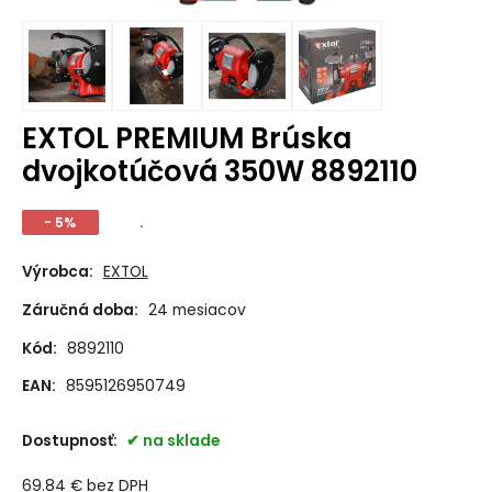
EXTOL PREMIUM Brúska
dvojkotúčová 350W 8892110
- 5%
.
Výrobca:
EXTOL
Záručná doba:
24 mesiacov
Kód:
8892110
EAN:
8595126950749
Dostupnosť:
na sklade
69.84
€
bez DPH