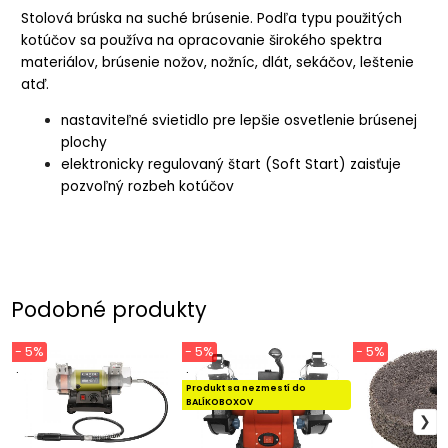
Stolová brúska na suché brúsenie. Podľa typu použitých
kotúčov sa používa na opracovanie širokého spektra
materiálov, brúsenie nožov, nožníc, dlát, sekáčov, leštenie
atď.
nastaviteľné svietidlo pre lepšie osvetlenie brúsenej
plochy
elektronicky regulovaný štart (Soft Start) zaisťuje
pozvoľný rozbeh kotúčov
Podobné produkty
- 5%
- 5%
- 5%
.
.
Produkt sa nezmestí do
BALÍKOBOXOV