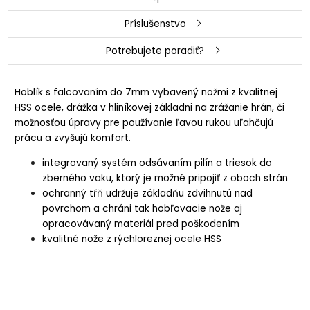
Príslušenstvo
Potrebujete poradiť?
Hoblík s falcovaním do 7mm vybavený nožmi z kvalitnej
HSS ocele, drážka v hliníkovej základni na zrážanie hrán, či
možnosťou úpravy pre používanie ľavou rukou uľahčujú
prácu a zvyšujú komfort.
integrovaný systém odsávaním pilín a triesok do
zberného vaku, ktorý je možné pripojiť z oboch strán
ochranný tŕň udržuje základňu zdvihnutú nad
povrchom a chráni tak hobľovacie nože aj
opracovávaný materiál pred poškodením
kvalitné nože z rýchloreznej ocele HSS