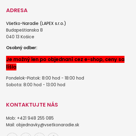
ADRESA
Všetko-Naradie (LAPEX s.r.o.)
Budapeštianska 8
040 13 Košice
Osobný odber:
Je možný len po objednaní cez e-shop, ceny sa
líšia
Pondelok-Piatok: 8:00 hod - 18:00 hod
Sobota: 8:00 hod - 13:00 hod
KONTAKTUJTE NÁS
Mob: +421 948 255 085
Mail:
objednavky@vsetkonaradie.sk