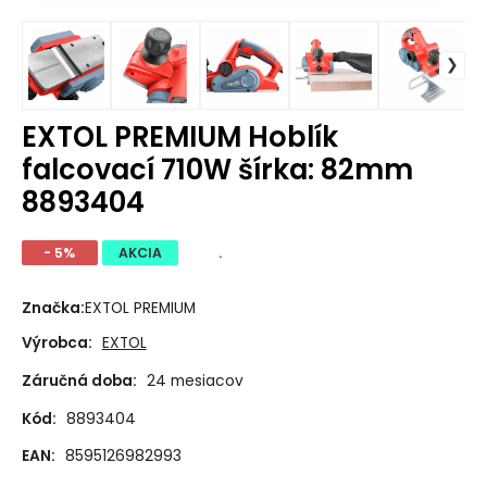
EXTOL PREMIUM Hoblík
falcovací 710W šírka: 82mm
8893404
- 5%
AKCIA
.
Značka:
EXTOL PREMIUM
Výrobca:
EXTOL
Záručná doba:
24 mesiacov
Kód:
8893404
EAN:
8595126982993