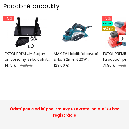
Podobné produkty
- 5%
- 5%
.
AKCIA
NÁŠ TIP
.
EXTOL PREMIUM Stojan
MAKITA Hoblík falcovací
EXTOL PREMIU
univerzálny, šírka úchytu
širka 82mm 620W
falcovací, prí
90/130/170mm, rozteč
14.15 €
14.90 €
KP0800
129.60 €
nôž 110x3mm, 
71.90 €
75.68
dier 220mm 8893410
ot/min 88934
Odstúpenie od kúpnej zmluvy uzavretej na diaľku bez
registrácie