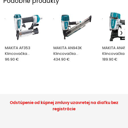
Podobné produkty
.
.
.
MAKITA AF353
MAKITA AN943K
MAKITA AN45
Klincovačka
Klincovačka
Klincovačka
pneumatická 15-35 mm
96.90 €
pneumatická 50-90 mm
434.90 €
pneumatická
189.90 €
19-45 mm
Odstúpenie od kúpnej zmluvy uzavretej na diaľku bez
registrácie