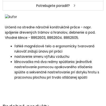
Potrebujete poradiť?
Určená na stredne náročné konštrukčné práce - napr.
spájenie drevených trámov a hranolov, debnenie a pod.
Vhodné klince - 8862603, 8862604. 8862605.
ľahké magnéziové telo a ergonomicky tvarovaná
rukoväť znižujú únavu pri práci
nastavenie smeru výfuku vzduchu
klincovačka má dva režimy spúšťania: jednotlivé
nastreľovanie pomocou opakovaného stlačenia
spúšte a sekvenčné nastreľovanie pri dotyku hrotu s
pracovnou plochou pri trvalo stláčanej spúšti