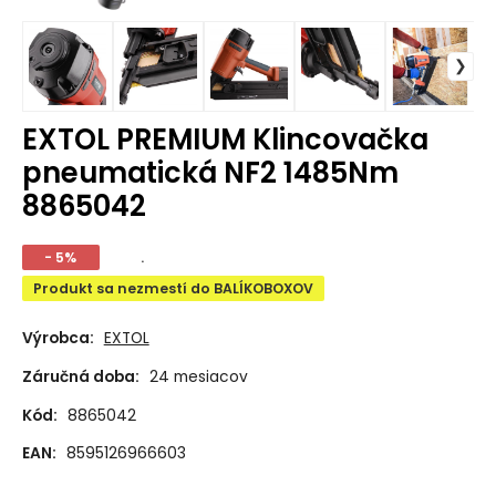
EXTOL PREMIUM Klincovačka
pneumatická NF2 1485Nm
8865042
- 5%
.
Produkt sa nezmestí do BALÍKOBOXOV
Výrobca:
EXTOL
Záručná doba:
24 mesiacov
Kód:
8865042
EAN:
8595126966603