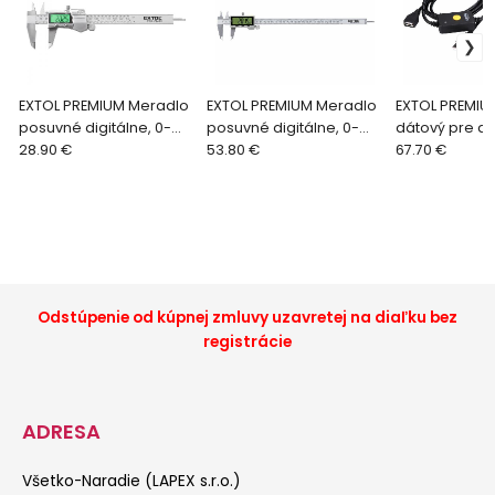
EXTOL PREMIUM Meradlo
EXTOL PREMIUM Meradlo
EXTOL PREMIU
posuvné digitálne, 0-
posuvné digitálne, 0-
dátový pre di
150mm, rozlíšenie
28.90 €
300mm, rozlíšenie
53.80 €
posuvné mera
67.70 €
0,01mm, presnosť
0,01mm, 8825224
8825221A
0,03mm, 8825226
Odstúpenie od kúpnej zmluvy uzavretej na diaľku bez
registrácie
ADRESA
Všetko-Naradie (LAPEX s.r.o.)