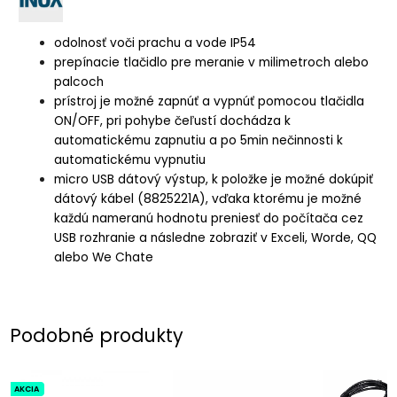
odolnosť voči prachu a vode IP54
prepínacie tlačidlo pre meranie v milimetroch alebo
palcoch
prístroj je možné zapnúť a vypnúť pomocou tlačidla
ON/OFF, pri pohybe čeľustí dochádza k
automatickému zapnutiu a po 5min nečinnosti k
automatickému vypnutiu
micro USB dátový výstup, k položke je možné dokúpiť
dátový kábel (8825221A), vďaka ktorému je možné
každú nameranú hodnotu preniesť do počítača cez
USB rozhranie a následne zobraziť v Exceli, Worde, QQ
alebo We Chate
Podobné produkty
AKCIA