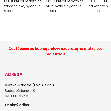
EXTOL PREMIUM Nožnice
EXTOL PREMIUM Nožnice
EXTOL PREMIU
záhradnícke, nylónová
vrubľovacie nylónové
na konáre ná
rukoväť 190mm 8872160
9.00 €
215mm 8872165
10.50 €
prevodové 
16.00 €
8873311
Odstúpenie od kúpnej zmluvy uzavretej na diaľku bez
registrácie
ADRESA
Všetko-Naradie (LAPEX s.r.o.)
Budapeštianska 8
040 13 Košice
Osobný odber: