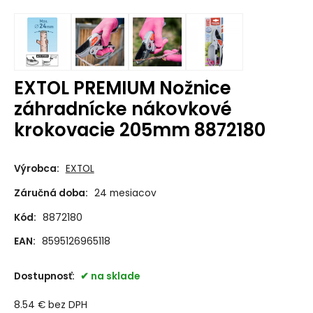
EXTOL PREMIUM Nožnice
záhradnícke nákovkové
krokovacie 205mm 8872180
Výrobca:
EXTOL
Záručná doba:
24 mesiacov
Kód:
8872180
EAN:
8595126965118
Dostupnosť:
na sklade
8.54
€
bez DPH