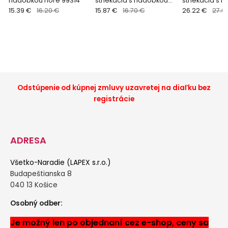
nádobkou hore 99314
striekacia s nádobkou
striekacia s 
15.39 €
16.20 €
hore a funkciou HVLP
15.87 €
16.70 €
dola HVLP try
26.22 €
27.6
tryska 0,8mm 8865050
8865055
Odstúpenie od kúpnej zmluvy uzavretej na diaľku bez
registrácie
ADRESA
Všetko-Naradie (LAPEX s.r.o.)
Budapeštianska 8
040 13 Košice
Osobný odber:
Je možný len po objednaní cez e-shop, ceny sa