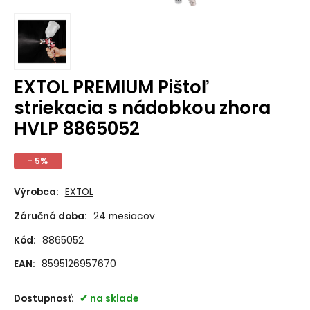
EXTOL PREMIUM Pištoľ
striekacia s nádobkou zhora
HVLP 8865052
- 5%
Výrobca:
EXTOL
Záručná doba:
24 mesiacov
Kód:
8865052
EAN:
8595126957670
Dostupnosť:
na sklade