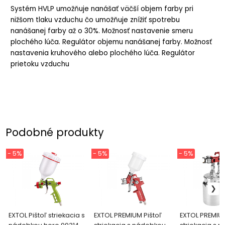
Systém HVLP umožňuje nanášať väčší objem farby pri
nižšom tlaku vzduchu čo umožňuje znížiť spotrebu
nanášanej farby až o 30%. Možnosť nastavenie smeru
plochého lúča. Regulátor objemu nanášanej farby. Možnosť
nastavenia kruhového alebo plochého lúča. Regulátor
prietoku vzduchu
Podobné produkty
- 5%
- 5%
- 5%
EXTOL Pištoľ striekacia s
EXTOL PREMIUM Pištoľ
EXTOL PREMIUM