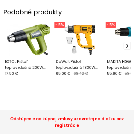
Podobné produkty
- 5%
- 5%
.
.
.
EXTOL Pištoľ
DeWalt Pištoľ
MAKITA HG503
teplovzdušná 200W
teplovzdušná 1800W
teplovzdušná
411013
17.50 €
D26411
65.00 €
68.42 €
55.90 €
58.8
Odstúpenie od kúpnej zmluvy uzavretej na diaľku bez
registrácie