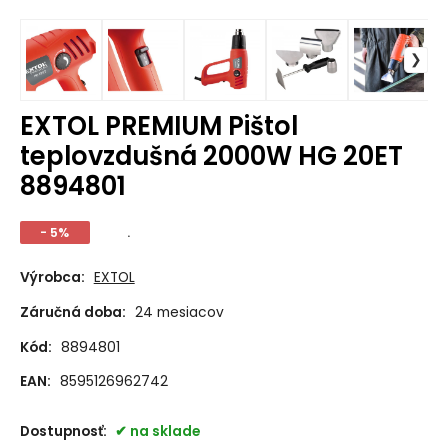
EXTOL PREMIUM Pištol
teplovzdušná 2000W HG 20ET
8894801
- 5%
.
Výrobca:
EXTOL
Záručná doba:
24 mesiacov
Kód:
8894801
EAN:
8595126962742
Dostupnosť:
na sklade