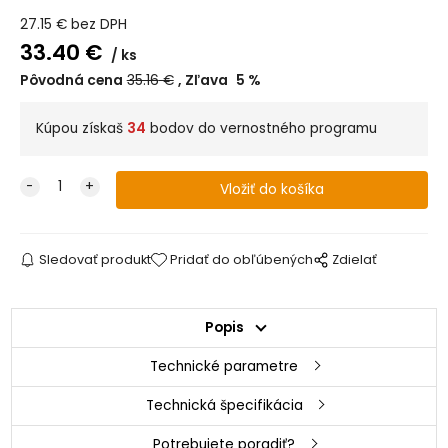
27.15
€
bez DPH
33.40
€
ks
Pôvodná cena
35.16
€
Zľava
5
%
Kúpou získaš
34
bodov do vernostného programu
Sledovať produkt
Pridať do obľúbených
Zdielať
Popis
Technické parametre
Technická špecifikácia
Potrebujete poradiť?