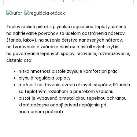
Teplovzdušná pištoľ s plynulou reguláciou teploty, určená
na nahrievanie povrchov za účelom odstránenia náterov
(farieb, lakov), na sušenie čerstvo nanesených náterov,
na tvarovanie a zváranie plastov a asfaltových krytín
na povoľovanie lepených spojov, letovanie, rozmrazovanie,
čistenia atď.
nízka hmotnosť pištole zvyšuje komfort pri práci
plynulá regulácia teploty
možnosť nastavenia dvoch rôznych stupňov, líšiacich
sa teplotným rozsahom a prietokom vzduchu
pištoľ je vybavená bimetalickou tepelnou ochranou,
ktorá dočasne odpojí prívod napájania pri
nadmernom prehriatí