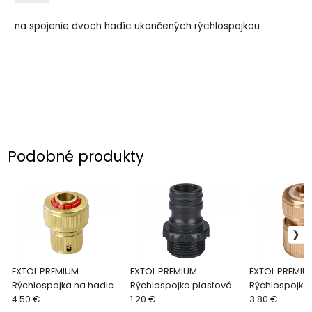
na spojenie dvoch hadíc ukončených rýchlospojkou
Podobné produkty
EXTOL PREMIUM
EXTOL PREMIUM
EXTOL PREMIU
Rýchlospojka na hadicu
Rýchlospojka plastová
Rýchlospojka
mosadzná, 3/4'', STOP
4.50 €
1", vonkajší závit 8876519
1.20 €
mosadzná, 1/2
3.80 €