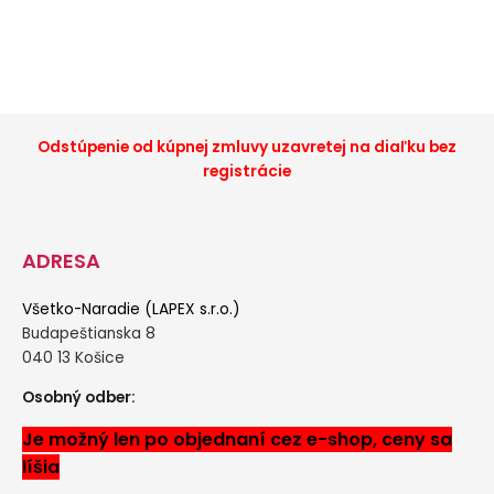
ventil 8876004
ventil 887600
Odstúpenie od kúpnej zmluvy uzavretej na diaľku bez
registrácie
ADRESA
Všetko-Naradie (LAPEX s.r.o.)
Budapeštianska 8
040 13 Košice
Osobný odber:
Je možný len po objednaní cez e-shop, ceny sa
líšia