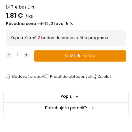
1.47
€
bez DPH
1.81
€
ks
Pôvodná cena
1.91
€
Zľava
5
%
Kúpou získaš
2
bodov do vernostného programu
Sledovať produkt
Pridať do obľúbených
Zdielať
Popis
Potrebujete poradiť?