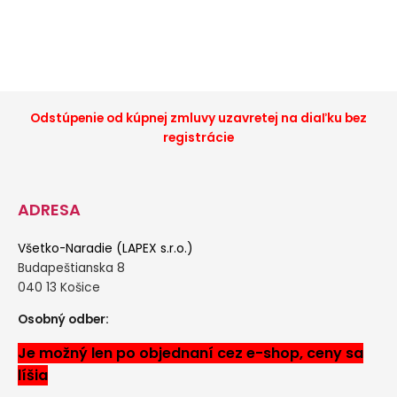
vnútorným závitom
pre hadicu 8865120
zásuvka s vn
8865126
závitom 88651
Odstúpenie od kúpnej zmluvy uzavretej na diaľku bez
registrácie
ADRESA
Všetko-Naradie (LAPEX s.r.o.)
Budapeštianska 8
040 13 Košice
Osobný odber:
Je možný len po objednaní cez e-shop, ceny sa
líšia