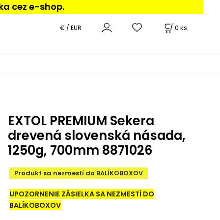
ka cez e-shop.
0
ks
€ / EUR
EXTOL PREMIUM Sekera
drevená slovenská násada,
1250g, 700mm 8871026
Produkt sa nezmestí do BALÍKOBOXOV
UPOZORNENIE ZÁSIELKA SA NEZMESTÍ DO
BALÍKOBOXOV