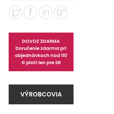
DOVOZ ZDARMA
Doručenie zdarma pri
objednávkach nad 110
€ platí len pre SR
VÝROBCOVIA