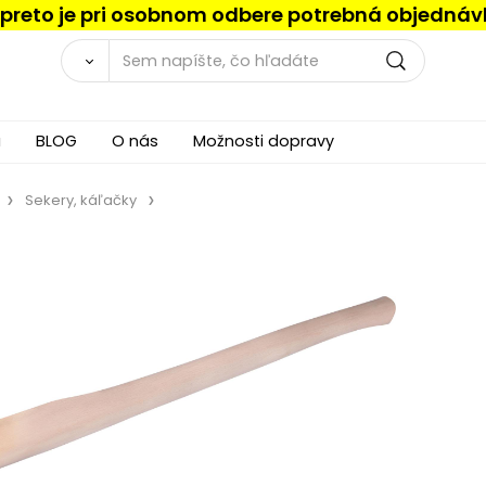
, preto je pri osobnom odbere potrebná objednáv
a
BLOG
O nás
Možnosti dopravy
Sekery, káľačky