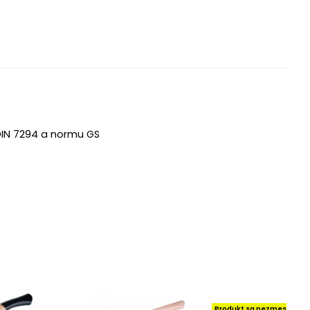
 DIN 7294 a normu GS
Produkt sa nezmestí do