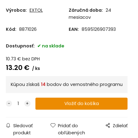
Výrobca:
EXTOL
Záručná doba:
24
mesiacov
Kód:
8871026
EAN:
8595126907393
Dostupnosť:
na sklade
10.73
€
bez DPH
13.20
€
ks
Kúpou získaš
14
bodov do vernostného programu
Sledovať
Pridať do
Zdielať
produkt
obľúbených