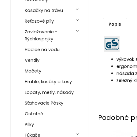
Kosačky na trávu
Reťazové píly
Popis
Zavlažovanie -
Rýchlospojky
Hadice na vodu
výkovok z
Ventily
ergonomic
Mačety
násada z
železný 
Hrable, kosáky a kosy
Lopaty, metly, násady
Sťahovacie Pásky
Ostatné
Podobné p
Pílky
Fúkače