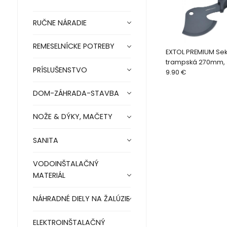
RUČNE NÁRADIE
REMESELNÍCKE POTREBY
EXTOL PREMIUM Se
trampská 270mm, 
PRÍSLUŠENSTVO
antikoro, nylonové
9.90 €
opasok 8855310
DOM-ZÁHRADA-STAVBA
NOŽE & DÝKY, MAČETY
SANITA
VODOINŠTALAČNÝ
MATERIÁL
NÁHRADNÉ DIELY NA ŽALÚZIE
ELEKTROINŠTALAČNÝ