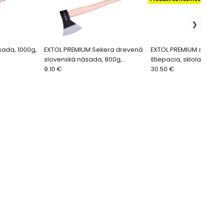
ada, 1000g,
EXTOL PREMIUM Sekera drevená
EXTOL PREMIUM seker
slovenská násada, 800g,
štiepacia, sklolamin
500mm 8871021
9.10 €
pogumovaná násad
30.50 €
8871287