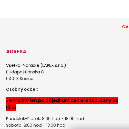
Ods
ADRESA
Všetko-Naradie (LAPEX s.r.o.)
Budapeštianska 8
040 13 Košice
Osobný odber:
Je možný len po objednaní cez e-shop, ceny sa
líšia
Pondelok-Piatok: 8:00 hod - 18:00 hod
Sobota: 8:00 hod - 13:00 hod