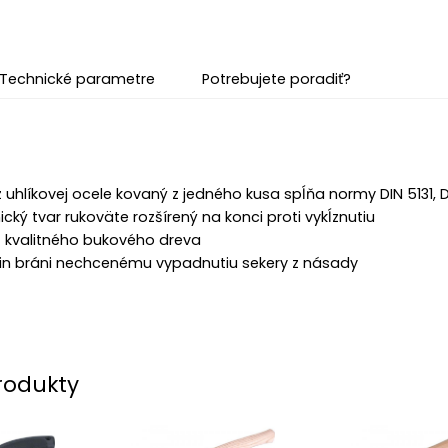
Technické parametre
Potrebujete poradiť?
 uhlíkovej ocele kovaný z jedného kusa spĺňa normy DIN 5131,
ký tvar rukoväte rozšírený na konci proti vykĺznutiu
 kvalitného bukového dreva
klin bráni nechcenému vypadnutiu sekery z násady
rodukty