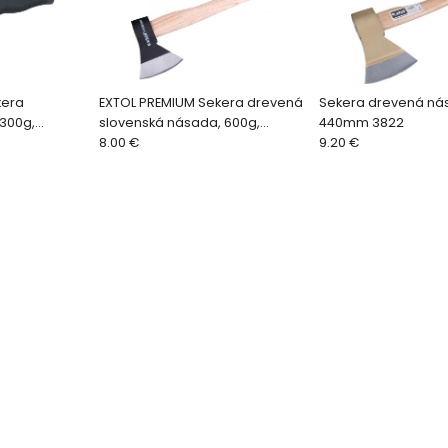
kera
EXTOL PREMIUM Sekera drevená
Sekera drevená nás
300g,
slovenská násada, 600g,
440mm 3822
 puzdro na
400mm 8871020
8.00 €
9.20 €