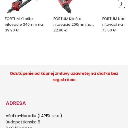
FORTUM Kliešte
FORTUM Kliešte
FORTUM Nads
nitovacie 340mm na
nitovacie 200mm na
nitovací na m
matice M3-M10 4770633
39.90 €
matice M3-M6 4770620
22.90 €
M12 4770664
73.50 €
Odstúpenie od kúpnej zmluvy uzavretej na diaľku bez
registrácie
ADRESA
Všetko-Naradie (LAPEX s.r.o.)
Budapeštianska 8