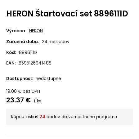
HERON Štartovací set 8896111D
Výrobca:
HERON
Záručná doba:
24 mesiacov
Kód:
8896111D
EAN:
8595126941488
Dostupnosť:
nedostupné
19.00
€
bez DPH
23.37
€
ks
Kúpou získaš
24
bodov do vernostného programu