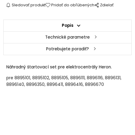
Sledovať produkt
Pridať do obľúbených
Zdielať
Popis
Technické parametre
Potrebujete poradiť?
Náhradný štartovací set pre elektrocentrály Heron.
pre 8895101, 8895102, 8895105, 8896111, 8896116, 8896131,
8896140, 8896350, 8896411, 8896416, 8896670