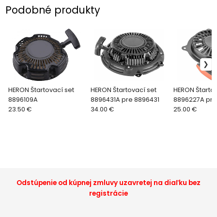
Podobné produkty
HERON Štartovací set
HERON Štartovací set
HERON Štartov
8896109A
8896431A pre 8896431
8896227A pre
23.50 €
34.00 €
25.00 €
Odstúpenie od kúpnej zmluvy uzavretej na diaľku bez
registrácie