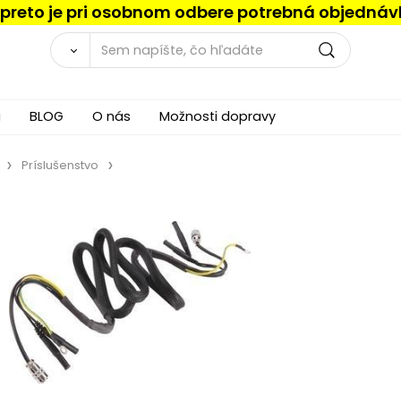
, preto je pri osobnom odbere potrebná objednáv
a
BLOG
O nás
Možnosti dopravy
Príslušenstvo