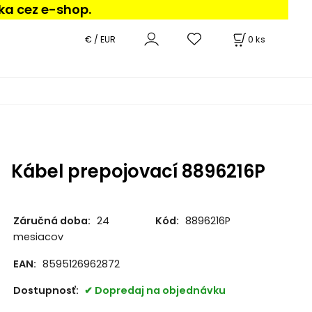
ka cez e-shop.
0
ks
€ / EUR
Kábel prepojovací 8896216P
Záručná doba:
24
Kód:
8896216P
mesiacov
EAN:
8595126962872
Dostupnosť:
Dopredaj na objednávku