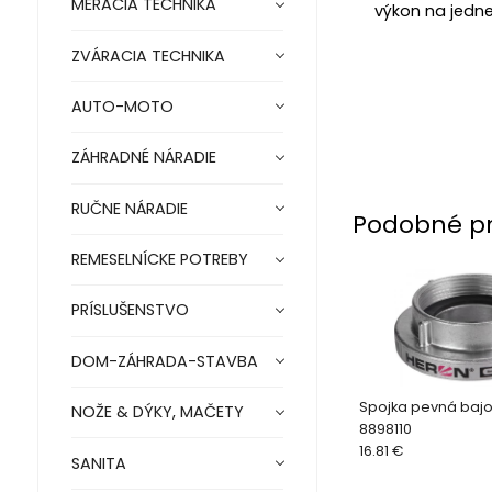
MERACIA TECHNIKA
výkon na jednej
ZVÁRACIA TECHNIKA
AUTO-MOTO
ZÁHRADNÉ NÁRADIE
RUČNE NÁRADIE
Podobné p
REMESELNÍCKE POTREBY
PRÍSLUŠENSTVO
DOM-ZÁHRADA-STAVBA
Spojka pevná baj
NOŽE & DÝKY, MAČETY
8898110
16.81 €
SANITA