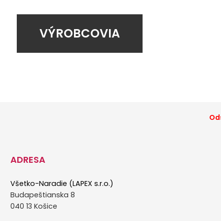
VÝROBCOVIA
Ods
ADRESA
Všetko-Naradie (LAPEX s.r.o.)
Budapeštianska 8
040 13 Košice