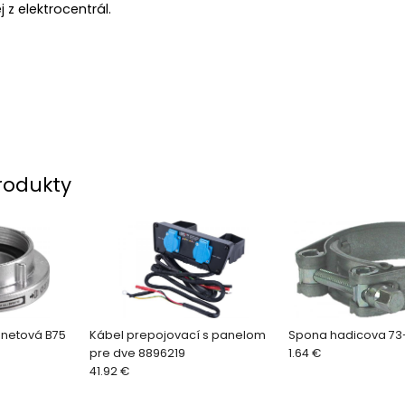
 z elektrocentrál.
rodukty
onetová B75
Kábel prepojovací s panelom
Spona hadicova 7
pre dve 8896219
1.64 €
41.92 €