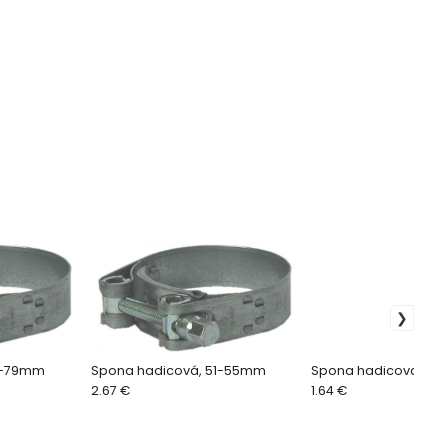
3-79mm
Spona hadicová, 51-55mm
Spona hadicova 55
2.67 €
1.64 €