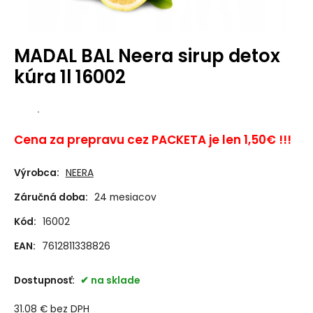
MADAL BAL Neera sirup detox
kúra 1l 16002
.
Cena za prepravu cez PACKETA je len 1,50€ !!!
Výrobca:
NEERA
Záručná doba:
24 mesiacov
Kód:
16002
EAN:
7612811338826
Dostupnosť:
na sklade
31.08
€
bez DPH