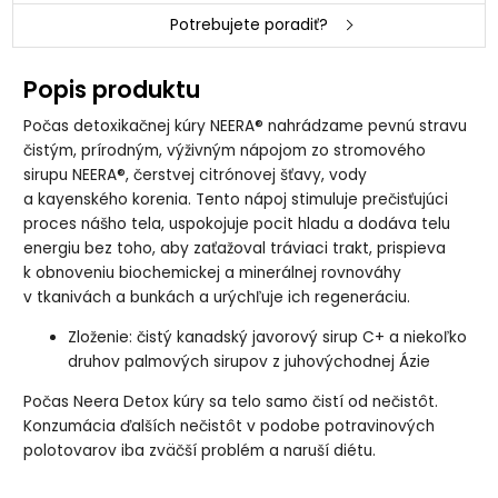
Potrebujete poradiť?
Popis produktu
Počas detoxikačnej kúry NEERA® nahrádzame pevnú stravu
čistým, prírodným, výživným nápojom zo stromového
sirupu NEERA®, čerstvej citrónovej šťavy, vody
a kayenského korenia. Tento nápoj stimuluje prečisťujúci
proces nášho tela, uspokojuje pocit hladu a dodáva telu
energiu bez toho, aby zaťažoval tráviaci trakt, prispieva
k obnoveniu biochemickej a minerálnej rovnováhy
v tkanivách a bunkách a urýchľuje ich regeneráciu.
Zloženie: čistý kanadský javorový sirup C+ a niekoľko
druhov palmových sirupov z juhovýchodnej Ázie
Počas Neera Detox kúry sa telo samo čistí od nečistôt.
Konzumácia ďalších nečistôt v podobe potravinových
polotovarov iba zväčší problém a naruší diétu.