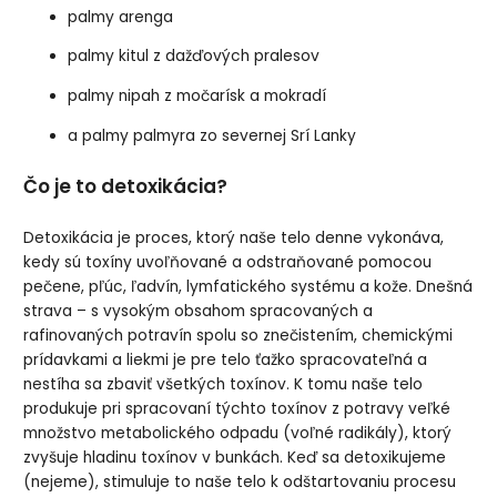
palmy arenga
palmy kitul z dažďových pralesov
palmy nipah z močarísk a mokradí
a palmy palmyra zo severnej Srí Lanky
Čo je to detoxikácia?
Detoxikácia je proces, ktorý naše telo denne vykonáva,
kedy sú toxíny uvoľňované a odstraňované pomocou
pečene, pľúc, ľadvín, lymfatického systému a kože. Dnešná
strava – s vysokým obsahom spracovaných a
rafinovaných potravín spolu so znečistením, chemickými
prídavkami a liekmi je pre telo ťažko spracovateľná a
nestíha sa zbaviť všetkých toxínov. K tomu naše telo
produkuje pri spracovaní týchto toxínov z potravy veľké
množstvo metabolického odpadu (voľné radikály), ktorý
zvyšuje hladinu toxínov v bunkách. Keď sa detoxikujeme
(nejeme), stimuluje to naše telo k odštartovaniu procesu