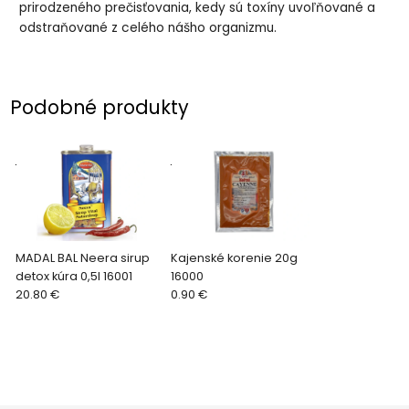
prirodzeného prečisťovania, kedy sú toxíny uvoľňované a
odstraňované z celého nášho organizmu.
Podobné produkty
.
.
MADAL BAL Neera sirup
Kajenské korenie 20g
detox kúra 0,5l 16001
16000
20.80 €
0.90 €