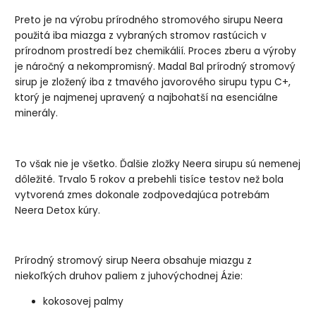
Preto je na výrobu prírodného stromového sirupu Neera
použitá iba miazga z vybraných stromov rastúcich v
prírodnom prostredí bez chemikálií. Proces zberu a výroby
je náročný a nekompromisný. Madal Bal prírodný stromový
sirup je zložený iba z tmavého javorového sirupu typu C+,
ktorý je najmenej upravený a najbohatší na esenciálne
minerály.
To však nie je všetko. Ďalšie zložky Neera sirupu sú nemenej
dôležité. Trvalo 5 rokov a prebehli tisíce testov než bola
vytvorená zmes dokonale zodpovedajúca potrebám
Neera Detox kúry.
Prírodný stromový sirup Neera obsahuje miazgu z
niekoľkých druhov paliem z juhovýchodnej Ázie:
kokosovej palmy