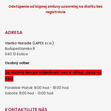
Odstúpenie od kúpnej zmluvy uzavretej na diaľku bez
registrácie
ADRESA
Všetko-Naradie (LAPEX s.r.o.)
Budapeštianska 8
040 13 Košice
Osobný odber:
Je možný len po objednaní cez e-shop, ceny sa
líšia
Pondelok-Piatok: 8:00 hod - 18:00 hod
Sobota: 8:00 hod - 13:00 hod
KONTAKTUJTE NÁS