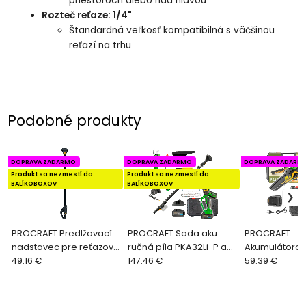
priestoroch alebo nad hlavou
Rozteč reťaze: 1/4"
Štandardná veľkosť kompatibilná s väčšinou
reťazí na trhu
Podobné produkty
DOPRAVA ZADARMO
DOPRAVA ZADARMO
DOPRAVA ZADARM
Produkt sa nezmestí do
Produkt sa nezmestí do
BALÍKOBOXOV
BALÍKOBOXOV
PROCRAFT Predlžovací
PROCRAFT Sada aku
PROCRAFT
nadstavec pre reťazové
ručná píla PKA32Li-P a
Akumulátorov
píly (otočný)
49.16 €
nožnice na vetvy ES25Li
147.46 €
píla 20V 152
59.39 €
akumulátorový EP3.0R
+ nadstavec EP3.0R