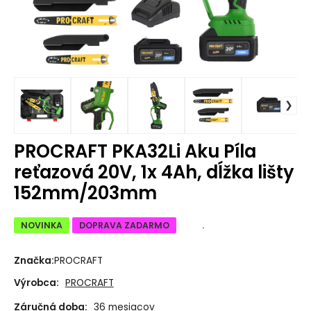
PROCRAFT PKA32Li Aku Píla
reťazová 20V, 1x 4Ah, dĺžka lišty
152mm/203mm
NOVINKA
DOPRAVA ZADARMO
.
Značka:
PROCRAFT
Výrobca:
PROCRAFT
Záručná doba:
36 mesiacov