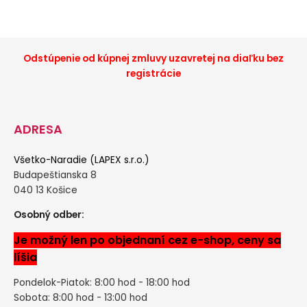
Odstúpenie od kúpnej zmluvy uzavretej na diaľku bez
registrácie
ADRESA
Všetko-Naradie (LAPEX s.r.o.)
Budapeštianska 8
040 13 Košice
Osobný odber:
Je možný len po objednaní cez e-shop, ceny sa
líšia
Pondelok-Piatok: 8:00 hod - 18:00 hod
Sobota: 8:00 hod - 13:00 hod