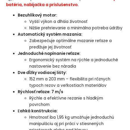
batéria, nabíjačka a príslušenstvo.
Bezuhlíkový motor:
Vyšší výkon a dlhšia životnosť
Nižšie prehrievanie a minimálna potreba údržby
Automatický systém mazania:
Zabezpečuje optimálne mazanie reťaze a
predlžuje jej životnosť
Jednoduché napínanie reťaze:
Ergonomický systém na rýchle a jednoduché
nastavenie bez náradia
Dve dĺžky vodiacej lišty:
152 mm a 203 mm – flexibilita pri rôznych
typoch rezov a veľkostiach materiálov
Rýchlosť reťaze: 7 m/s
Rýchle a efektívne rezanie s hladkým
povrchom
Ľahká konštrukcia:
Hmotnosť iba 1,95 kg umožňuje jednoduchú
manipuláciu aj pri práci v stiesnených