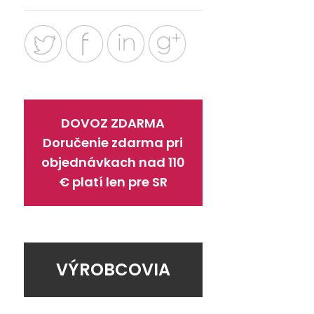
DOVOZ ZDARMA
Doručenie zdarma pri
objednávkach nad 110
€ platí len pre SR
VÝROBCOVIA