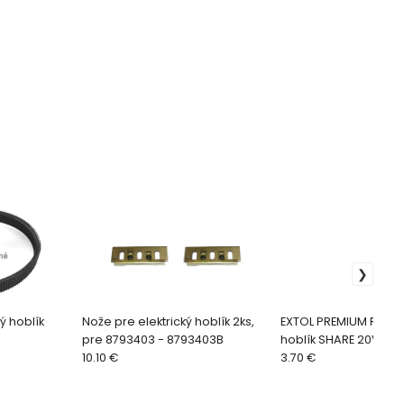
ý hoblík
Nože pre elektrický hoblík 2ks,
EXTOL PREMIUM Reme
pre 8793403 - 8793403B
hoblík SHARE 20V 88
10.10 €
3.70 €