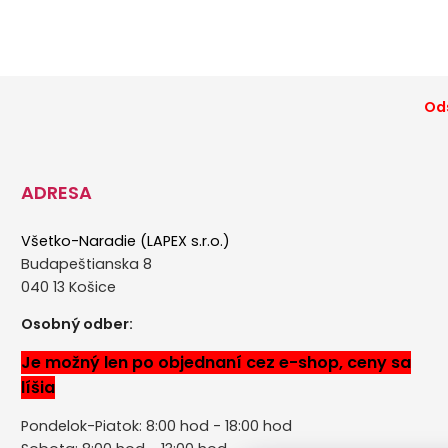
Ods
ADRESA
Všetko-Naradie (LAPEX s.r.o.)
Budapeštianska 8
040 13 Košice
Osobný odber:
Je možný len po objednaní cez e-shop, ceny sa
líšia
Pondelok-Piatok: 8:00 hod - 18:00 hod