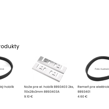
rodukty
ký hoblík
Nože pre el. hoblík 8893403 2ks,
Remeň pre elektrick
110x28x3mm 8893403A
8893401
9.10 €
4.60 €