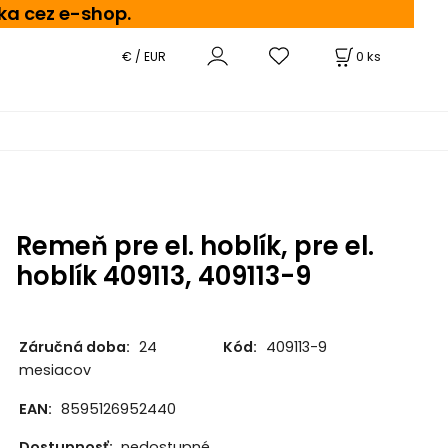
ka cez e-shop.
0
ks
€ / EUR
Remeň pre el. hoblík, pre el.
hoblík 409113, 409113-9
Záručná doba:
24
Kód:
409113-9
mesiacov
EAN:
8595126952440
Dostupnosť:
nedostupné