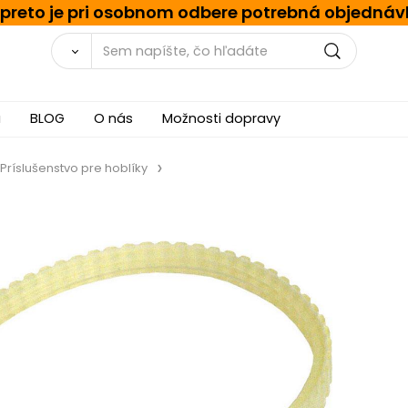
, preto je pri osobnom odbere potrebná objednáv
a
BLOG
O nás
Možnosti dopravy
Príslušenstvo pre hoblíky