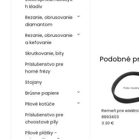
h kladív
Rezanie, obrusovanie
diamantom
Rezanie, obrusovanie
a kefovanie
Skrutkovanie, bity
Podobné p
Príslušenstvo pre
horné frézy
Stojany
Brúsne papiere
Pilové kotúče
Remeň pre elektric
Príslušenstvo pre
8893403
chvostové píly
3.30 €
Pílové plátky -