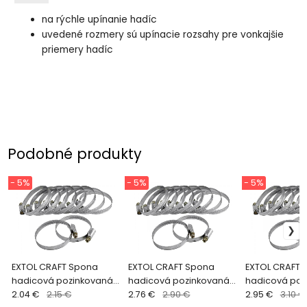
na rýchle upínanie hadíc
uvedené rozmery sú upínacie rozsahy pre vonkajšie
priemery hadíc
Podobné produkty
- 5%
- 5%
- 5%
EXTOL CRAFT Spona
EXTOL CRAFT Spona
EXTOL CRAFT 
hadicová pozinkovaná
hadicová pozinkovaná
hadicová poz
10ks, 8-12mm 70500
2.04 €
2.15 €
10ks, 40-60mm 70507
2.76 €
2.90 €
10ks, 50-70m
2.95 €
3.10 €