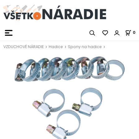
0
VZDUCHOVÉ NÁRADIE
Hadice
Spony na hadice