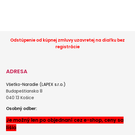
Odstúpenie od kúpnej zmluvy uzavretej na diaľku bez
registrácie
ADRESA
Všetko-Naradie (LAPEX s.r.o.)
Budapeštianska 8
040 13 Košice
Osobný odber:
Je možný len po objednaní cez e-shop, ceny sa
líšia