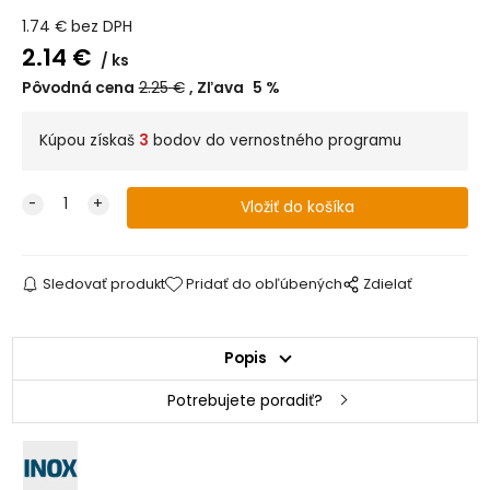
1.74
€
bez DPH
2.14
€
ks
Pôvodná cena
2.25
€
Zľava
5
%
Kúpou získaš
3
bodov do vernostného programu
Sledovať produkt
Pridať do obľúbených
Zdielať
Popis
Potrebujete poradiť?