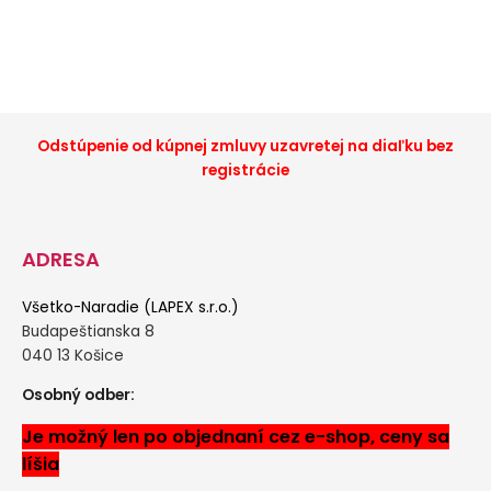
Odstúpenie od kúpnej zmluvy uzavretej na diaľku bez
registrácie
ADRESA
Všetko-Naradie (LAPEX s.r.o.)
Budapeštianska 8
040 13 Košice
Osobný odber:
Je možný len po objednaní cez e-shop, ceny sa
líšia