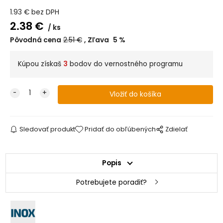
1.93
€
bez DPH
2.38
€
ks
Pôvodná cena
2.51
€
Zľava
5
%
Kúpou získaš
3
bodov do vernostného programu
Sledovať produkt
Pridať do obľúbených
Zdielať
Popis
Potrebujete poradiť?