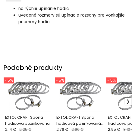
na rýchle upínanie hadíc
uvedené rozmery sú upínacie rozsahy pre vonkajšie
priemery hadíc
Podobné produkty
- 5%
- 5%
- 5%
EXTOL CRAFT Spona
EXTOL CRAFT Spona
EXTOL CRAFT 
hadicová pozinkovaná
hadicová pozinkovaná
hadicová poz
10ks, 16-28mm 70503
2.14 €
2.25 €
10ks, 40-60mm 70507
2.76 €
2.90 €
10ks, 50-70m
2.95 €
3.10 €