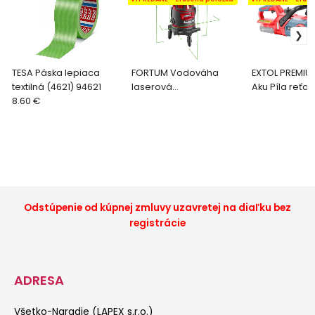
TESA Páska lepiaca
FORTUM Vodováha
EXTOL PREMIU
textilná (4621) 94621
laserová
Aku Píla reťa
8.60 €
samonivelačná, 3D,
GARDEN 20V, 
zelený laser, max. 30m /
nabíjačky, li
+-0,2mm/m 4780212
Odstúpenie od kúpnej zmluvy uzavretej na diaľku bez
registrácie
ADRESA
Všetko-Naradie (LAPEX s.r.o.)