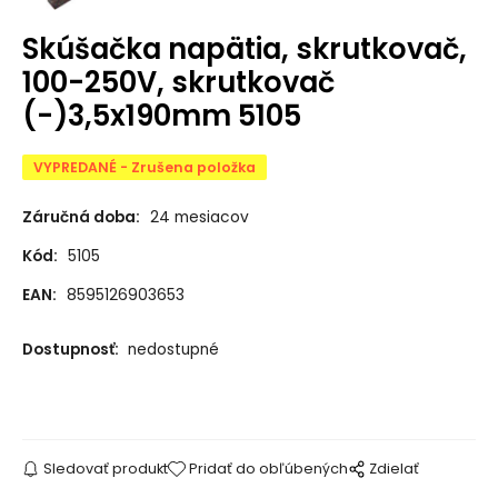
Skúšačka napätia, skrutkovač,
100-250V, skrutkovač
(-)3,5x190mm 5105
VYPREDANÉ - Zrušena položka
Záručná doba:
24 mesiacov
Kód:
5105
EAN:
8595126903653
Dostupnosť:
nedostupné
Sledovať produkt
Pridať do obľúbených
Zdielať