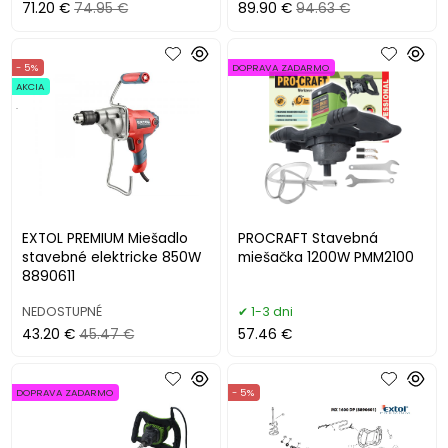
71.20 €
74.95 €
89.90 €
94.63 €
- 5%
DOPRAVA ZADARMO
AKCIA
.
EXTOL PREMIUM Miešadlo
PROCRAFT Stavebná
stavebné elektricke 850W
miešačka 1200W PMM2100
8890611
NEDOSTUPNÉ
1-3 dni
43.20 €
45.47 €
57.46 €
DOPRAVA ZADARMO
- 5%