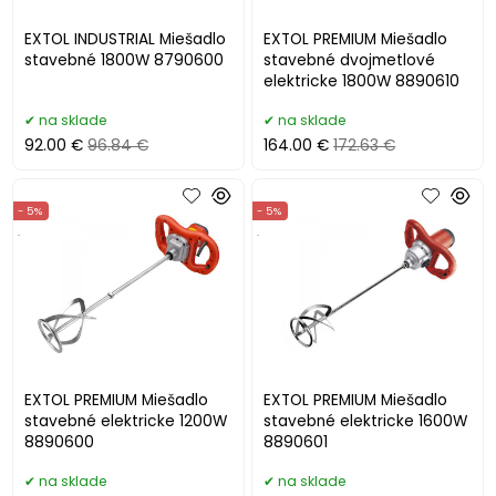
EXTOL INDUSTRIAL Miešadlo
EXTOL PREMIUM Miešadlo
stavebné 1800W 8790600
stavebné dvojmetlové
elektricke 1800W 8890610
na sklade
na sklade
92.00 €
96.84 €
164.00 €
172.63 €
- 5%
- 5%
.
.
EXTOL PREMIUM Miešadlo
EXTOL PREMIUM Miešadlo
stavebné elektricke 1200W
stavebné elektricke 1600W
8890600
8890601
na sklade
na sklade