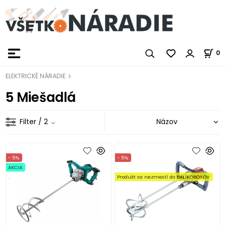
0
ELEKTRICKÉ NÁRADIE
5 Miešadlá
Filter
/ 2
- 5%
- 5%
AKCIA
.
.
Produkt sa nezmestí do BALÍKOBOXOV