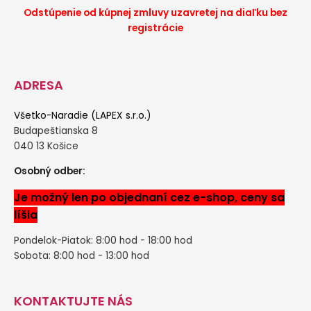
Odstúpenie od kúpnej zmluvy uzavretej na diaľku bez
registrácie
ADRESA
Všetko-Naradie (LAPEX s.r.o.)
Budapeštianska 8
040 13 Košice
Osobný odber:
Je možný len po objednaní cez e-shop, ceny sa
líšia
Pondelok-Piatok: 8:00 hod - 18:00 hod
Sobota: 8:00 hod - 13:00 hod
KONTAKTUJTE NÁS