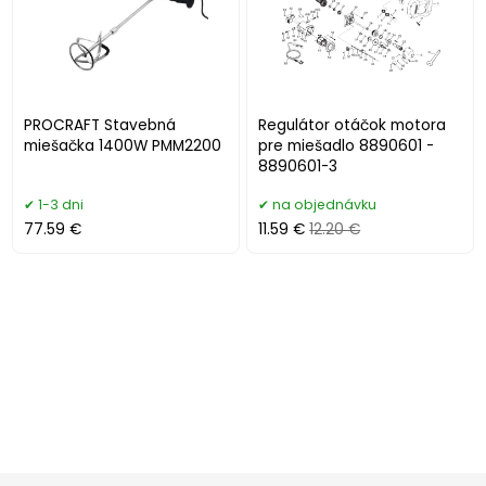
PROCRAFT Stavebná
Regulátor otáčok motora
miešačka 1400W PMM2200
pre miešadlo 8890601 -
8890601-3
1-3 dni
na objednávku
77.59 €
11.59 €
12.20 €