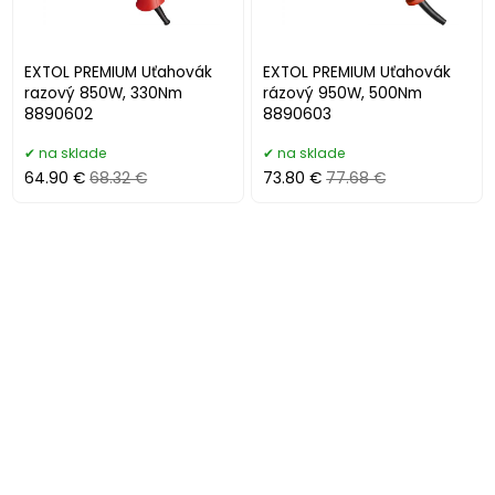
EXTOL PREMIUM Uťahovák
EXTOL PREMIUM Uťahovák
razový 850W, 330Nm
rázový 950W, 500Nm
8890602
8890603
na sklade
na sklade
64.90 €
68.32 €
73.80 €
77.68 €