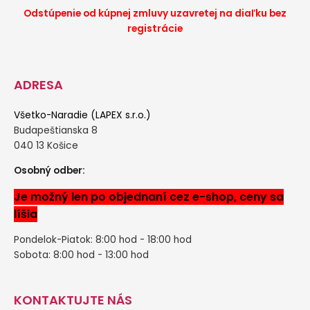
Odstúpenie od kúpnej zmluvy uzavretej na diaľku bez
registrácie
ADRESA
Všetko-Naradie (LAPEX s.r.o.)
Budapeštianska 8
040 13 Košice
Osobný odber:
Je možný len po objednaní cez e-shop, ceny sa
líšia
Pondelok-Piatok: 8:00 hod - 18:00 hod
Sobota: 8:00 hod - 13:00 hod
KONTAKTUJTE NÁS