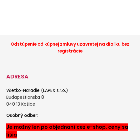
Odstúpenie od kúpnej zmluvy uzavretej na diaľku bez
registrácie
ADRESA
Všetko-Naradie (LAPEX s.r.o.)
Budapeštianska 8
040 13 Košice
Osobný odber:
Je možný len po objednaní cez e-shop, ceny sa
líšia