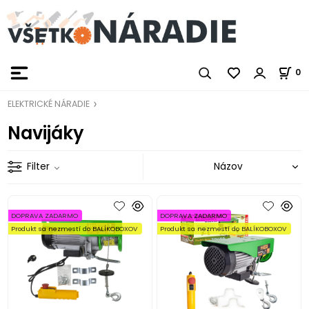
0
ELEKTRICKÉ NÁRADIE
Navijáky
Filter
DOPRAVA ZADARMO
DOPRAVA ZADARMO
Produkt sa nezmestí do BALÍKOBOXOV
Produkt sa nezmestí do BALÍKOBOXOV