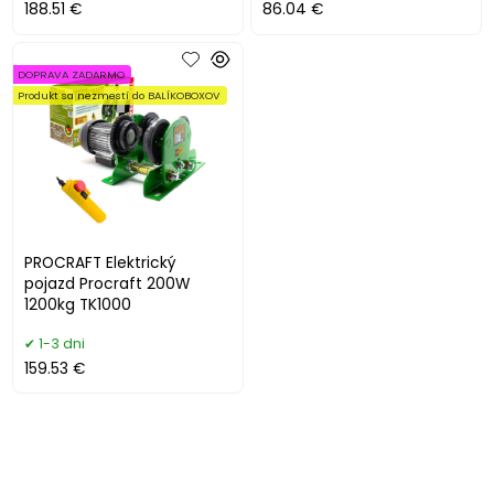
188.51 €
86.04 €
DOPRAVA ZADARMO
Produkt sa nezmestí do BALÍKOBOXOV
PROCRAFT Elektrický
pojazd Procraft 200W
1200kg TK1000
1-3 dni
159.53 €