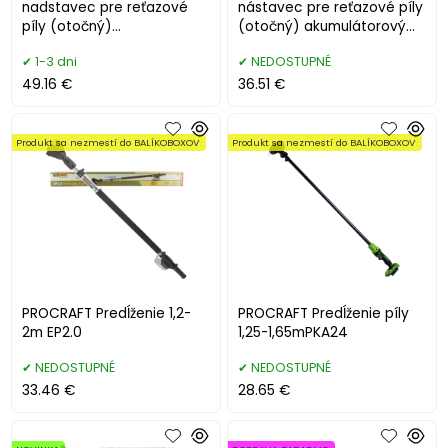
nadstavec pre reťazové
nástavec pre reťazové píly
píly (otočný)
(otočný) akumulátorový
akumulátorový EP3.0R
Procraft EP2.0R
1-3 dni
NEDOSTUPNÉ
49.16 €
36.51 €
Produkt sa nezmestí do BALÍKOBOXOV
Produkt sa nezmestí do BALÍKOBOXOV
PROCRAFT Predĺženie 1,2-
PROCRAFT Predĺženie píly
2m EP2.0
1,25-1,65mPKA24
NEDOSTUPNÉ
NEDOSTUPNÉ
33.46 €
28.65 €