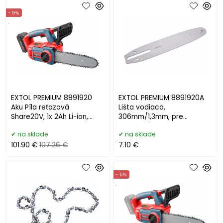
- 5%
.
EXTOL PREMIUM 8891920
EXTOL PREMIUM 8891920A
Aku Píla reťazová
Lišta vodiaca,
Share20V, 1x 2Ah Li-ion,
306mm/1,3mm, pre
2,4A nabíjačka,lišta 30cm
8891920, 8891921
na sklade
na sklade
101.90 €
107.26 €
7.10 €
- 5%
.