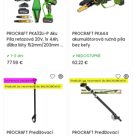
PROCRAFT PKA32Li-P Aku
PROCRAFT PKA44
Píla reťazová 20V, 1x 4Ah,
akumulátorová ručná píla
dĺžka lišty 152mm/203mm s
bez kefy
puzdrom
1-3 dni
NEDOSTUPNÉ
77.59 €
62.22 €
DOPRAVA ZADARMO
Produkt sa nezmestí do BALÍKOBOXOV
Produkt sa nezmestí do BALÍKOBOXOV
PROCRAFT Predlžovací
PROCRAFT Predlžovací