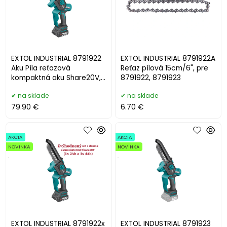
EXTOL INDUSTRIAL 8791922
EXTOL INDUSTRIAL 8791922A
Aku Píla reťazová
Reťaz pílová 15cm/6", pre
kompaktná aku Share20V,
8791922, 8791923
1x 2Ah, čepeľ 13cm
na sklade
na sklade
79.90 €
6.70 €
AKCIA
AKCIA
NOVINKA
NOVINKA
.
.
EXTOL INDUSTRIAL 8791922x
EXTOL INDUSTRIAL 8791923