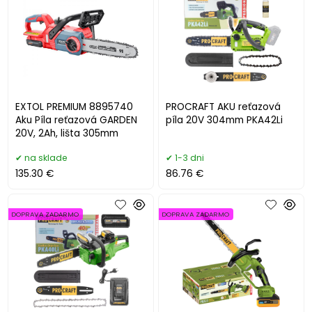
EXTOL PREMIUM 8895740
PROCRAFT AKU reťazová
Aku Píla reťazová GARDEN
píla 20V 304mm PKA42Li
20V, 2Ah, lišta 305mm
na sklade
1-3 dni
135.30 €
86.76 €
DOPRAVA ZADARMO
DOPRAVA ZADARMO