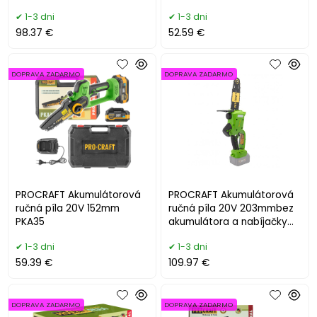
nabíjačky) PCA42/2
PKA24
1-3 dni
1-3 dni
98.37 €
52.59 €
DOPRAVA ZADARMO
DOPRAVA ZADARMO
PROCRAFT Akumulátorová
PROCRAFT Akumulátorová
ručná píla 20V 152mm
ručná píla 20V 203mmbez
PKA35
akumulátora a nabíjačky
PKA20
1-3 dni
1-3 dni
59.39 €
109.97 €
DOPRAVA ZADARMO
DOPRAVA ZADARMO