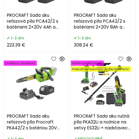
PROCRAFT Sada aku
PROCRAFT Sada aku
reťazová píla PCA42/2 s
reťazová píla PCA42/2 s
batériami 2×20V 4Ah a
batériami 2×20V 8Ah a
nabíjačkou 20/2
nabíjačkou 20/2
1-3 dni
1-3 dni
223.39 €
308.24 €
DOPRAVA ZADARMO
DOPRAVA ZADARMO
Produkt sa nezmestí do BALÍKOBOXOV
PROCRAFT Sada aku
PROCRAFT Sada aku ručná
reťazová píla Procraft
píla PKA32Li a nožnice na
PKA42/2 s batériou 20V
vetvy ES32Li + nadstavec
4Ah a nabíjačkou 20/1
EP2.0R
1-3 dni
NEDOSTUPNÉ