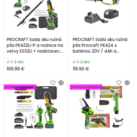
PROCRAFT Sada aku ručná
PROCRAFT Sada aku ručná
píla PKA32Li-P a nožnice na
píla Procraft PKA24 s
vetvy ES32Li + nadstavec
batériou 20V / 4Ah a
EP3.0R
nabíjačkou 20/1
1-3 dni
1-3 dni
199.99 €
116.90 €
DOPRAVA ZADARMO
DOPRAVA ZADARMO