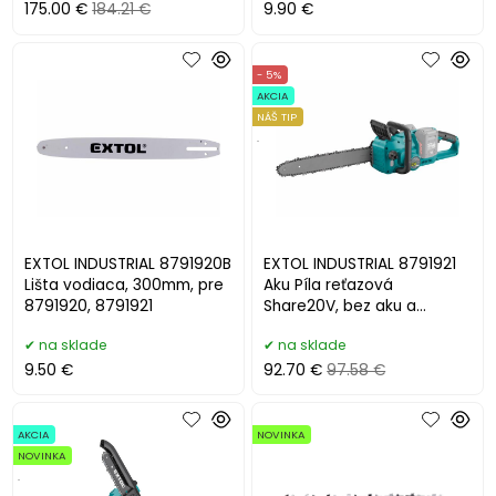
175.00 €
184.21 €
9.90 €
- 5%
AKCIA
NÁŠ TIP
.
EXTOL INDUSTRIAL 8791920B
EXTOL INDUSTRIAL 8791921
Lišta vodiaca, 300mm, pre
Aku Píla reťazová
8791920, 8791921
Share20V, bez aku a
nabíjačky, lišta 30cm
na sklade
na sklade
9.50 €
92.70 €
97.58 €
AKCIA
NOVINKA
NOVINKA
.