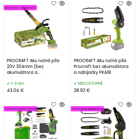
DOPRAVA ZADARMO
PROCRAFT Aku ručná píla
PROCRAFT Aku ručná píla
20V 304mm (bez
Procraft bez akumulátora
akumulátora a
a nabíjačky PKA18
nabíjačky)PKA33
1-3 dni
NEDOSTUPNÉ
43.04 €
28.92 €
DOPRAVA ZADARMO
DOPRAVA ZADARMO