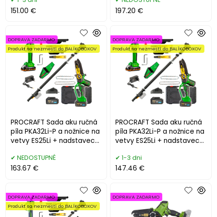
151.00 €
197.20 €
DOPRAVA ZADARMO
DOPRAVA ZADARMO
Produkt sa nezmestí do BALÍKOBOXOV
Produkt sa nezmestí do BALÍKOBOXOV
PROCRAFT Sada aku ručná
PROCRAFT Sada aku ručná
píla PKA32Li-P a nožnice na
píla PKA32Li-P a nožnice na
vetvy ES25Li + nadstavec
vetvy ES25Li + nadstavec
EP2.0R
EP3.0R
NEDOSTUPNÉ
1-3 dni
163.67 €
147.46 €
DOPRAVA ZADARMO
DOPRAVA ZADARMO
Produkt sa nezmestí do BALÍKOBOXOV