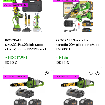
NOVINKA
DOPRAVA ZADARMO
DOPRAVA ZADARMO
.
PROCRAFT
PROCRAFT Sada aku
SPKA32Li/ES28Libb Sada
náradia 20V pílka a nožnice
aku ručná pílaPKA32Li a aku
PA168SET
nožnice na konáre ES28LiBB
NEDOSTUPNÉ
1-3 dni
113.90 €
108.52 €
DOPRAVA ZADARMO
DOPRAVA ZADARMO