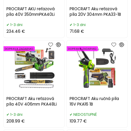
PROCRAFT AKU reťazová
PROCRAFT Aku reťazová
píla 40V 350mmPKA40Li
píla 20V 304mm PKA33-1B
1-3 dni
1-3 dni
234.46 €
71.68 €
DOPRAVA ZADARMO
DOPRAVA ZADARMO
PROCRAFT Aku reťazová
PROCRAFT Aku ručná píla
píla 40V 406mm PKA48Li
16V PKA16 1B
1-3 dni
NEDOSTUPNÉ
208.99 €
109.77 €