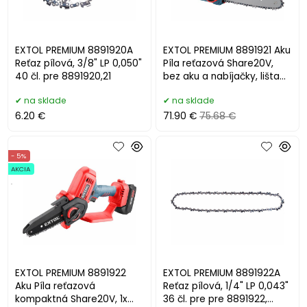
EXTOL PREMIUM 8891920A
EXTOL PREMIUM 8891921 Aku
Reťaz pílová, 3/8" LP 0,050"
Píla reťazová Share20V,
40 čl. pre 8891920,21
bez aku a nabíjačky, lišta
30cm
na sklade
na sklade
6.20 €
71.90 €
75.68 €
- 5%
AKCIA
.
EXTOL PREMIUM 8891922
EXTOL PREMIUM 8891922A
Aku Píla reťazová
Reťaz pílová, 1/4" LP 0,043"
kompaktná Share20V, 1x
36 čl. pre pre 8891922,