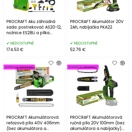
PROCRAFT Aku záhradná
PROCRAFT Akumulátor 20V
sada: postrekovač AS20-12,
2Ah, nabíjačka PKA22
nožnice ES28Li a pílka
PKA32Li-P
NEDOSTUPNÉ
NEDOSTUPNÉ
174.53 €
52.76 €
DOPRAVA ZADARMO
DOPRAVA ZADARMO
PROCRAFT Akumulátorová
PROCRAFT Akumulátorová
reťazová píla 40V 406mm
ručná píla 20V 100mm (bez
(bez akumulátora a
akumulátora a nabíjačky)