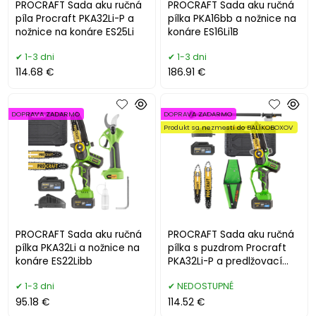
PROCRAFT Sada aku ručná
PROCRAFT Sada aku ručná
píla Procraft PKA32Li-P a
pílka PKA16bb a nožnice na
nožnice na konáre ES25Li
konáre ES16Li1B
1-3 dni
1-3 dni
114.68 €
186.91 €
DOPRAVA ZADARMO
DOPRAVA ZADARMO
Produkt sa nezmestí do BALÍKOBOXOV
PROCRAFT Sada aku ručná
PROCRAFT Sada aku ručná
pílka PKA32Li a nožnice na
pílka s puzdrom Procraft
konáre ES22Libb
PKA32Li-P a predlžovací
nadstavec EP2.0R
1-3 dni
NEDOSTUPNÉ
95.18 €
114.52 €