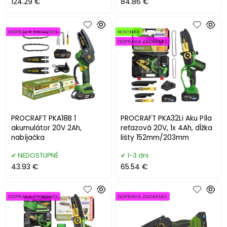
124.29 €
84.86 €
DOPRAVA ZADARMO
NOVINKA
DOPRAVA ZADARMO
.
PROCRAFT PKA18B 1
PROCRAFT PKA32Li Aku Píla
akumulátor 20V 2Ah,
reťazová 20V, 1x 4Ah, dĺžka
nabíjačka
lišty 152mm/203mm
NEDOSTUPNÉ
1-3 dni
43.93 €
65.54 €
DOPRAVA ZADARMO
DOPRAVA ZADARMO
.