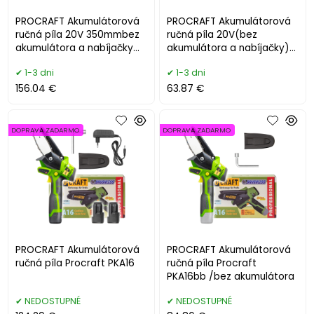
PROCRAFT Akumulátorová
PROCRAFT Akumulátorová
ručná píla 20V 350mmbez
ručná píla 20V(bez
akumulátora a nabíjačky
akumulátora a nabíjačky)
PCA40/2
PKA30
1-3 dni
1-3 dni
156.04 €
63.87 €
DOPRAVA ZADARMO
DOPRAVA ZADARMO
PROCRAFT Akumulátorová
PROCRAFT Akumulátorová
ručná píla Procraft PKA16
ručná píla Procraft
PKA16bb /bez akumulátora
NEDOSTUPNÉ
NEDOSTUPNÉ