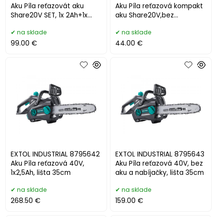
Aku Píla reťazovát aku
Aku Píla reťazová kompakt
Share20V SET, 1x 2Ah+1x
aku Share20V,bez
4Ah, čepeľ 13cm
akumulátora čepeľ 13cm
na sklade
na sklade
99.00 €
44.00 €
EXTOL INDUSTRIAL 8795642
EXTOL INDUSTRIAL 8795643
Aku Píla reťazová 40V,
Aku Píla reťazová 40V, bez
1x2,5Ah, lišta 35cm
aku a nabíjačky, lišta 35cm
na sklade
na sklade
268.50 €
159.00 €