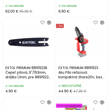
2Ah, lišta 12cm
8891923
na sklade
na sklade
62.00 €
65.26 €
6.90 €
- 5%
.
EXTOL PREMIUM 8891922B
EXTOL PREMIUM 8891923
Čepeľ pílová, 6"/153mm,
Aku Píla reťazová
drážka 1,1mm, pre 8891922,
kompaktná Share20V, bez
8891923
aku a nabíjačky,lišta 12cm
na sklade
NEDOSTUPNÉ
4.90 €
44.90 €
47.26 €
DOPRAVA ZADARMO