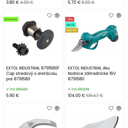
3.80 €
4.00 €
5.70 €
6.00 €
NOVINKA
- 5%
AKCIA
NÁŠ TIP
.
EXTOL INDUSTRIAL 8791580F
EXTOL INDUSTRIAL Aku
Čap stredový s aretácoiu,
Nožnice záhradnícke 16V
pre 8791580
8791580
na sklade
na sklade
5.90 €
104.00 €
109.47 €