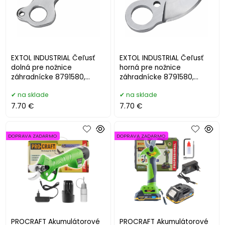
EXTOL INDUSTRIAL Čeľusť
EXTOL INDUSTRIAL Čeľusť
dolná pre nožnice
horná pre nožnice
záhradnícke 8791580,
záhradnícke 8791580,
8791580D
8791580C
na sklade
na sklade
7.70 €
7.70 €
DOPRAVA ZADARMO
DOPRAVA ZADARMO
PROCRAFT Akumulátorové
PROCRAFT Akumulátorové