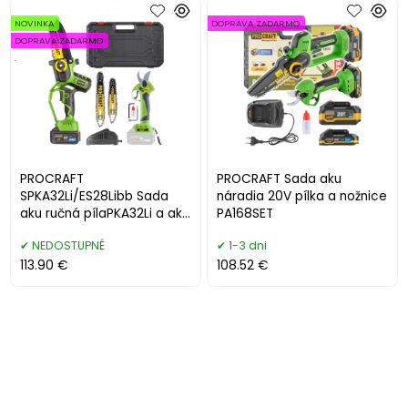
NOVINKA
DOPRAVA ZADARMO
DOPRAVA ZADARMO
.
PROCRAFT
PROCRAFT Sada aku
SPKA32Li/ES28Libb Sada
náradia 20V pílka a nožnice
aku ručná pílaPKA32Li a aku
PA168SET
nožnice na konáre ES28LiBB
NEDOSTUPNÉ
1-3 dni
113.90 €
108.52 €