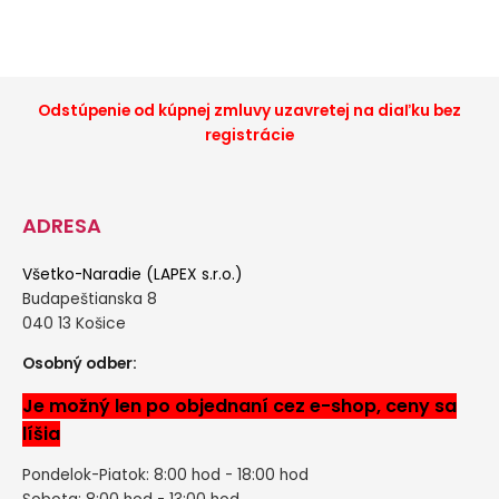
Odstúpenie od kúpnej zmluvy uzavretej na diaľku bez
registrácie
ADRESA
Všetko-Naradie (LAPEX s.r.o.)
Budapeštianska 8
040 13 Košice
Osobný odber:
Je možný len po objednaní cez e-shop, ceny sa
líšia
Pondelok-Piatok: 8:00 hod - 18:00 hod