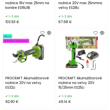
nožnice 16V max 25mm na
nožnice 20V max 25mmna
konáre ES16Li1B
vetvy ES28Li
1-3 dni
1-3 dni
103.93 €
67.68 €
AKCIA
DOPRAVA ZADARMO
.
PROCRAFT Akumulátorové
PROCRAFT Akumulátorové
nožnice 20V na vetvy
nožnice na vetvy 20V
ES32Li
15/25mm ES25Li
1-3 dni
1-3 dni
92.90 €
49.14 €