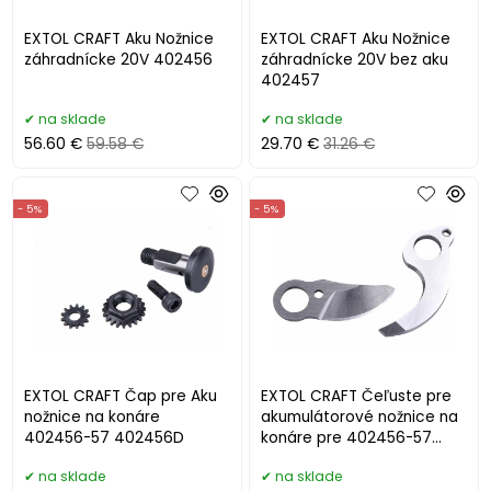
EXTOL CRAFT Aku Nožnice
EXTOL CRAFT Aku Nožnice
záhradnícke 20V 402456
záhradnícke 20V bez aku
402457
na sklade
na sklade
56.60 €
59.58 €
29.70 €
31.26 €
- 5%
- 5%
EXTOL CRAFT Čap pre Aku
EXTOL CRAFT Čeľuste pre
nožnice na konáre
akumulátorové nožnice na
402456-57 402456D
konáre pre 402456-57
402456C
na sklade
na sklade