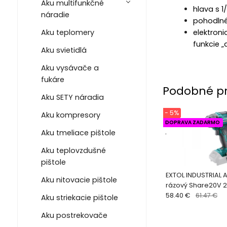
Aku multifunkčné
hlava s 
náradie
pohodlné 
elektron
Aku teplomery
funkcie 
Aku svietidlá
Aku vysávače a
fukáre
Podobné p
Aku SETY náradia
- 5%
Aku kompresory
DOPRAVA ZADARMO
Aku tmeliace pištole
.
Aku teplovzdušné
pištole
EXTOL INDUSTRIAL 
Aku nitovacie pištole
rázový Share20V 2
bez aku 8791811
58.40 €
61.47 €
Aku striekacie pištole
Aku postrekovače