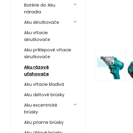
Batérie do Aku
náradia
Aku skrutkovače
Aku vŕtacie
skrutkovače
Aku príklepové vŕtacie
skrutkovače
Aku rázové
uťahovače
Aku vŕtacie kladivá
Aku deltové brúsky
Aku excentrické
brúsky
Aku priame brúsky
Aku úhlové brúsky