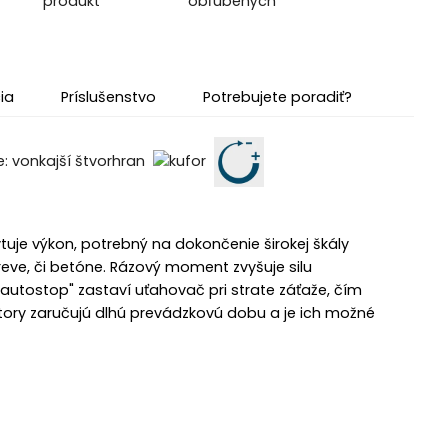
produkt
obľúbených
ia
Príslušenstvo
Potrebujete poradiť?
e výkon, potrebný na dokončenie širokej škály
reve, či betóne. Rázový moment zvyšuje silu
autostop" zastaví uťahovač pri strate záťaže, čím
tory zaručujú dlhú prevádzkovú dobu a je ich možné