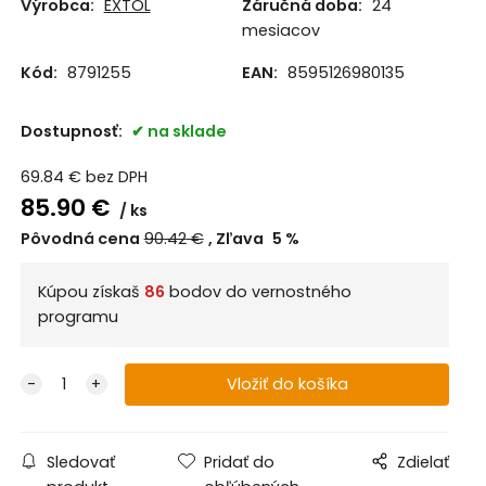
Výrobca:
EXTOL
Záručná doba:
24
mesiacov
Kód:
8791255
EAN:
8595126980135
Dostupnosť:
na sklade
69.84
€
bez DPH
85.90
€
ks
Pôvodná cena
90.42
€
Zľava
5
%
Kúpou získaš
86
bodov do vernostného
programu
Sledovať
Pridať do
Zdielať