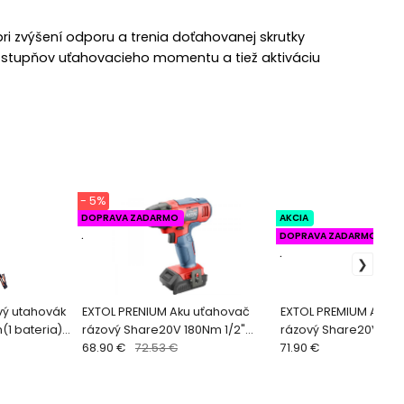
ri zvýšení odporu a trenia doťahovanej skrutky
h stupňov uťahovacieho momentu a tiež aktiváciu
- 5%
DOPRAVA ZADARMO
AKCIA
.
DOPRAVA ZADARMO
.
vý utahovák
EXTOL PRENIUM Aku uťahovač
EXTOL PREMIUM Aku 
(1 bateria)
rázový Share20V 180Nm 1/2"
rázový Share20V 230
8891810
68.90 €
72.53 €
8891814
71.90 €