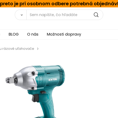
, preto je pri osobnom odbere potrebná objednáv
a
BLOG
O nás
Možnosti dopravy
u rázové uťahovače