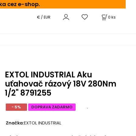
ka cez e-shop.
0
ks
€ / EUR
EXTOL INDUSTRIAL Aku
uťahovač rázový 18V 280Nm
1/2" 8791255
- 5%
DOPRAVA ZADARMO
.
Značka:
EXTOL INDUSTRIAL