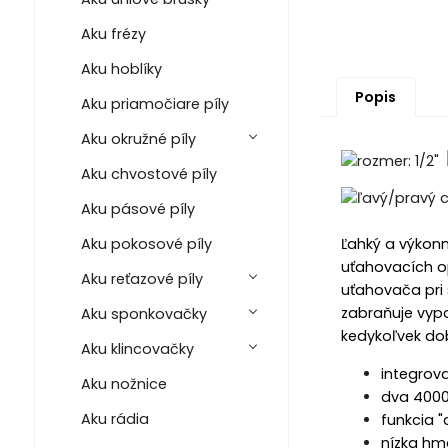
Aku frézy
Aku hoblíky
Popis
Aku priamočiare píly
Aku okružné píly
Aku chvostové píly
Aku pásové píly
Aku pokosové píly
Ľahký a výkon
uťahovacích op
Aku reťazové píly
uťahovača pri 
zabraňuje vypa
Aku sponkovačky
kedykoľvek dob
Aku klincovačky
integrova
Aku nožnice
dva 4000
Aku rádia
funkcia "
nízka hm