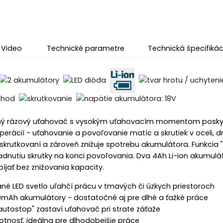
Video
Technické parametre
Technická špecifikác
ný rázový uťahovač s vysokým uťahovacím momentom poskytuj
erácií - uťahovanie a povoľovanie matíc a skrutiek v oceli, d
skrutkovaní a zároveň znižuje spotrebu akumulátora. Funkcia "
dnutiu skrutky na konci povoľovania. Dva 4Ah Li-ion akumulá
íjať bez znižovania kapacity.
né LED svetlo uľahčí prácu v tmavých či úzkych priestoroch
mAh akumulátory - dostatočné aj pre dlhé a ťažké práce
autostop" zastaví uťahovač pri strate záťaže
otnosť, ideálna pre dlhodobejšie práce