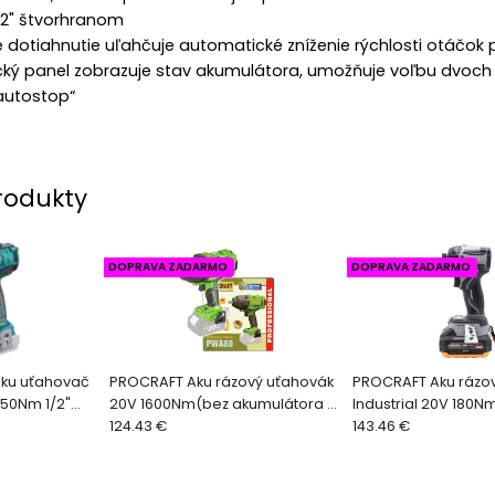
1/2" štvorhranom
dotiahnutie uľahčuje automatické zníženie rýchlosti otáčok p
ický panel zobrazuje stav akumulátora, umožňuje voľbu dvoc
„autostop“
rodukty
DOPRAVA ZADARMO
DOPRAVA ZADARMO
Aku uťahovač
PROCRAFT Aku rázový uťahovák
PROCRAFT Aku rázo
50Nm 1/2"
20V 1600Nm(bez akumulátora a
Industrial 20V 180Nm
nabíjačky) PWA80bb
124.43 €
ID20A-1b
143.46 €