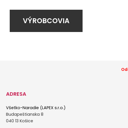
VÝROBCOVIA
Ods
ADRESA
Všetko-Naradie (LAPEX s.r.o.)
Budapeštianska 8
040 13 Košice