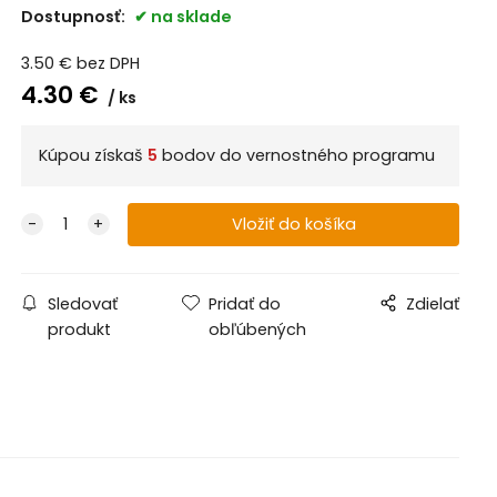
Dostupnosť:
na sklade
3.50
€
bez DPH
4.30
€
ks
Kúpou získaš
5
bodov do vernostného programu
Sledovať
Pridať do
Zdielať
produkt
obľúbených