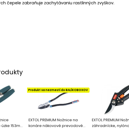
ch čepele zabraňuje zachytávaniu rastlinných zvyškov.
rodukty
Produkt sa nezmestí do BALÍKOBOXOV
žnice
EXTOL PREMIUM Nožnice na
EXTOL PREMIUM Nož
e úzke 153mm
konáre nákovové prevodové
záhradnícke, nylón