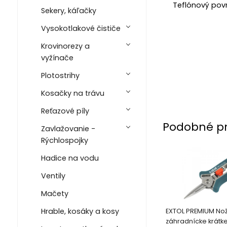
Teflónový povr
Sekery, káľačky
Vysokotlakové čističe
Krovinorezy a
vyžínače
Plotostrihy
Kosačky na trávu
Reťazové píly
Podobné p
Zavlažovanie -
Rýchlospojky
Hadice na vodu
Ventily
Mačety
Hrable, kosáky a kosy
EXTOL PREMIUM No
záhradnícke krátk