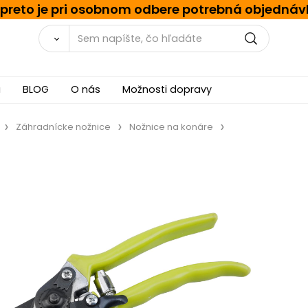
, preto je pri osobnom odbere potrebná objednáv
a
BLOG
O nás
Možnosti dopravy
Záhradnícke nožnice
Nožnice na konáre