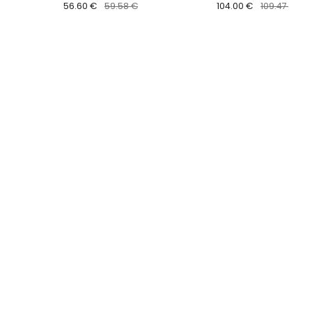
56.60 €
59.58 €
104.00 €
109.47 €