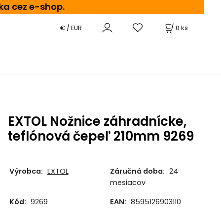
ka cez e-shop.
0
ks
€ / EUR
EXTOL Nožnice záhradnícke,
teflónová čepeľ 210mm 9269
Výrobca:
EXTOL
Záručná doba:
24
mesiacov
Kód:
9269
EAN:
8595126903110