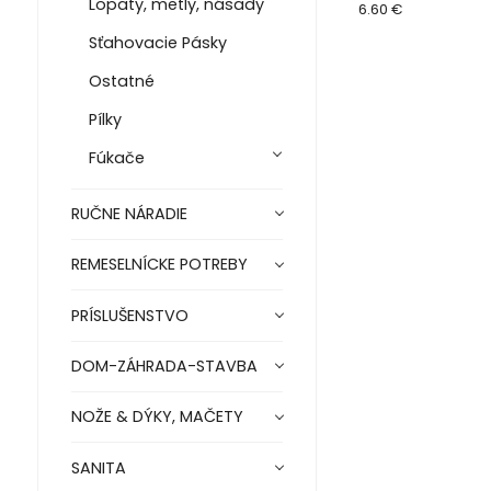
Lopaty, metly, násady
8872115
6.60 €
Sťahovacie Pásky
Ostatné
Pílky
Fúkače
RUČNE NÁRADIE
REMESELNÍCKE POTREBY
PRÍSLUŠENSTVO
DOM-ZÁHRADA-STAVBA
NOŽE & DÝKY, MAČETY
SANITA