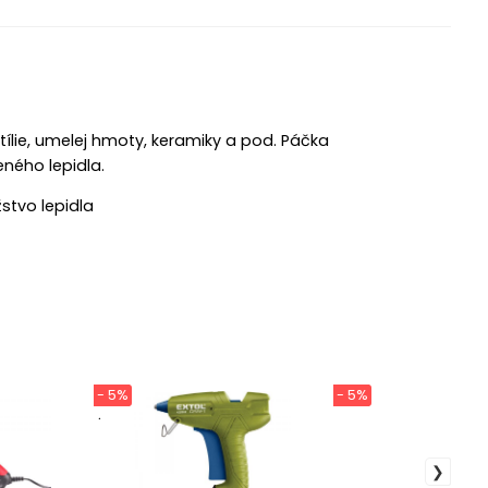
xtílie, umelej hmoty, keramiky a pod. Páčka
ného lepidla.
stvo lepidla
- 5%
- 5%
.