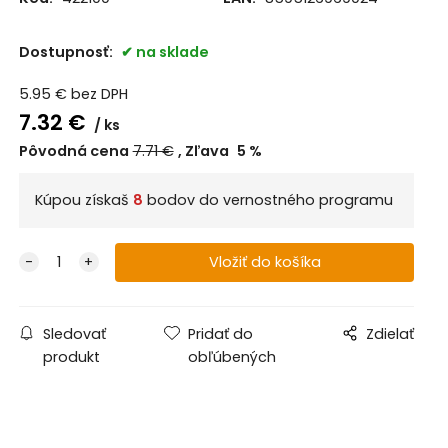
Dostupnosť:
na sklade
5.95
€
bez DPH
7.32
€
ks
Pôvodná cena
7.71
€
Zľava
5
%
Kúpou získaš
8
bodov do vernostného programu
Sledovať
Pridať do
Zdielať
produkt
obľúbených