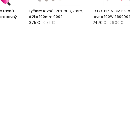
ca tavná
Tyčinky tavné 12ks, pr. 7,2mm,
EXTOL PREMIUM Pišto
 pracovný
dĺžka 100mm 9903
tavná 100W 889900
 pr.7,2mm
0.75 €
0.79 €
24.70 €
26.00 €