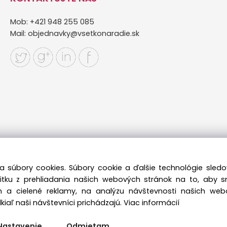
Mob: +421 948 255 085
Mail:
objednavky@vsetkonaradie.sk
a súbory cookies. Súbory cookie a ďalšie technológie sle
žitku z prehliadania našich webových stránok na to, aby 
 a cielené reklamy, na analýzu návštevnosti našich we
iaľ naši návštevníci prichádzajú.
Viac informácií
Copyright © 2022 vsetkonaradie.sk, All rights reserved
Nastavenie
Odmietam