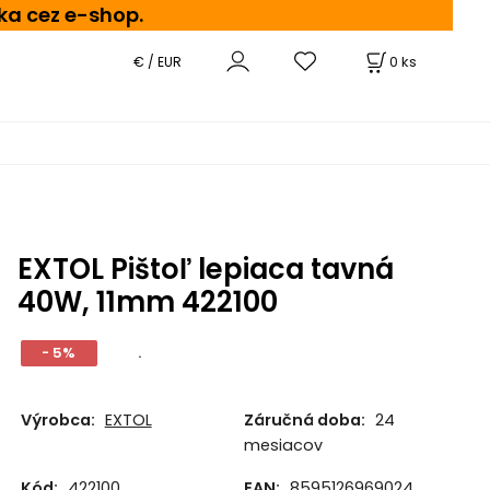
ka cez e-shop.
0
ks
€ / EUR
EXTOL Pištoľ lepiaca tavná
40W, 11mm 422100
- 5%
.
Výrobca:
EXTOL
Záručná doba:
24
mesiacov
Kód:
422100
EAN:
8595126969024