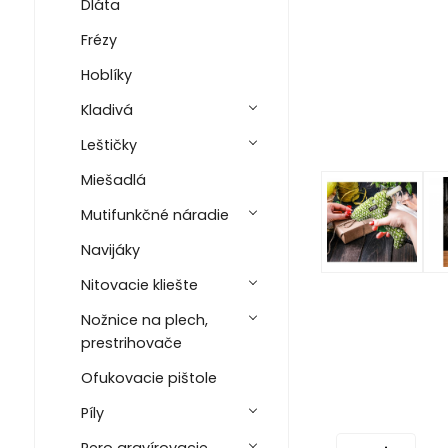
Dláta
Frézy
Hoblíky
Kladivá
Leštičky
Miešadlá
Mutifunkčné náradie
Navijáky
Nitovacie kliešte
Nožnice na plech,
prestrihovače
Ofukovacie pištole
Píly