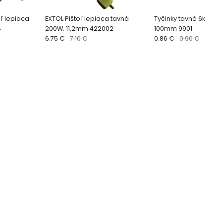
ľ lepiaca
EXTOL Pištoľ lepiaca tavná
Tyčinky tavné 6ks, pr
4
200W. 11,2mm 422002
100mm 9901
6.75 €
7.10 €
0.86 €
0.90 €