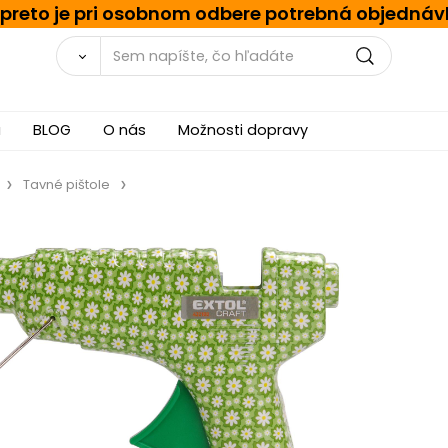
, preto je pri osobnom odbere potrebná objednáv
a
BLOG
O nás
Možnosti dopravy
Tavné pištole