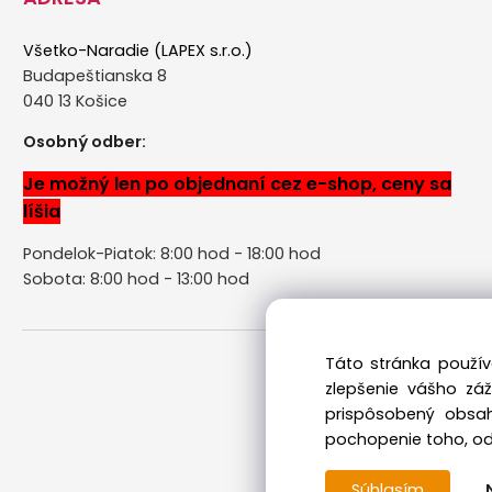
Všetko-Naradie (LAPEX s.r.o.)
Budapeštianska 8
040 13 Košice
Osobný odber:
Je možný len po objednaní cez e-shop, ceny sa
líšia
Pondelok-Piatok: 8:00 hod - 18:00 hod
Sobota: 8:00 hod - 13:00 hod
Táto stránka použív
zlepšenie vášho zá
prispôsobený obsah
pochopenie toho, odk
Súhlasím