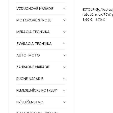
VZDUCHOVÉ NÁRADIE
EXTOL Pištoľ lepia
ružová, max. 70W,
25W, tavné tyčinky
3.60 €
3.79 €
MOTOROVÉ STROJE
422003
MERACIA TECHNIKA
ZVÁRACIA TECHNIKA
AUTO-MOTO
ZÁHRADNÉ NÁRADIE
RUČNE NÁRADIE
REMESELNÍCKE POTREBY
PRÍSLUŠENSTVO