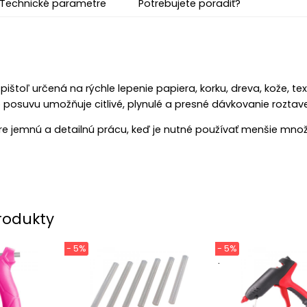
Technické parametre
Potrebujete poradiť?
pištoľ určená na rýchle lepenie papiera, korku, dreva, kože, te
osuvu umožňuje citlivé, plynulé a presné dávkovanie roztave
re jemnú a detailnú prácu, keď je nutné používať menšie množ
rodukty
- 5%
- 5%
.