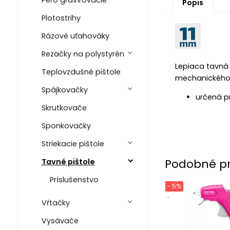
Pero gravírovacie
Popis
Plotostrihy
Rázové uťahováky
Rezačky na polystyrén
Lepiaca tavná 
Teplovzdušné pištole
mechanického p
Spájkovačky
určená p
Skrutkovače
Sponkovačky
Striekacie pištole
Podobné p
Tavné pištole
Príslušenstvo
- 5%
.
Vŕtačky
Vysávače