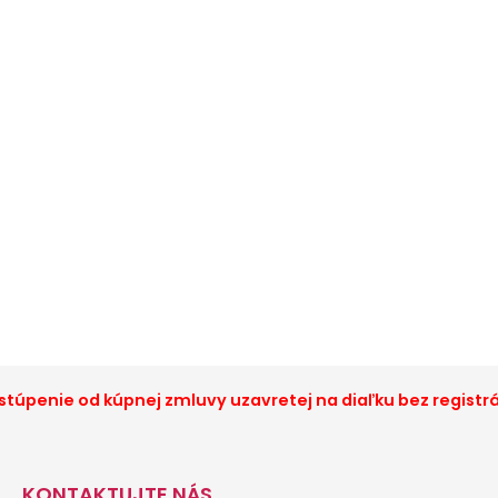
túpenie od kúpnej zmluvy uzavretej na diaľku bez registr
KONTAKTUJTE NÁS