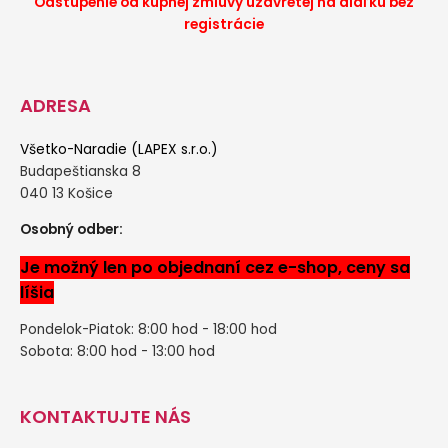
Odstúpenie od kúpnej zmluvy uzavretej na diaľku bez
registrácie
ADRESA
Všetko-Naradie (LAPEX s.r.o.)
Budapeštianska 8
040 13 Košice
Osobný odber:
Je možný len po objednaní cez e-shop, ceny sa
líšia
Pondelok-Piatok: 8:00 hod - 18:00 hod
Sobota: 8:00 hod - 13:00 hod
KONTAKTUJTE NÁS