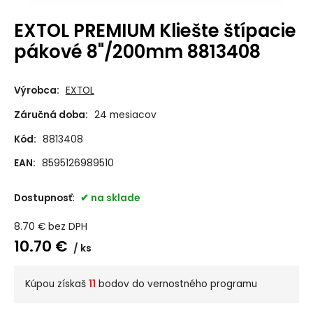
EXTOL PREMIUM Kliešte štípacie
pákové 8"/200mm 8813408
Výrobca:
EXTOL
Záručná doba:
24 mesiacov
Kód:
8813408
EAN:
8595126989510
Dostupnosť:
na sklade
8.70
€
bez DPH
10.70
€
ks
Kúpou získaš
11
bodov do vernostného programu