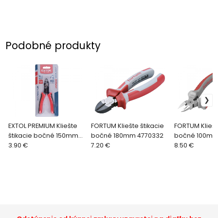
Podobné produkty
EXTOL PREMIUM Kliešte
FORTUM Kliešte štikacie
FORTUM Kliešt
štikacie bočné 150mm
bočné 180mm 4770332
bočné 100mm
8831111
3.90 €
7.20 €
8.50 €