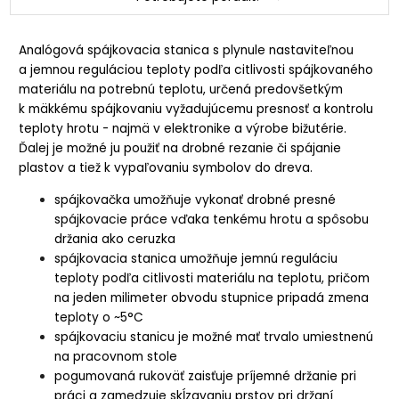
Analógová spájkovacia stanica s plynule nastaviteľnou
a jemnou reguláciou teploty podľa citlivosti spájkovaného
materiálu na potrebnú teplotu, určená predovšetkým
k mäkkému spájkovaniu vyžadujúcemu presnosť a kontrolu
teploty hrotu - najmä v elektronike a výrobe bižutérie.
Ďalej je možné ju použiť na drobné rezanie či spájanie
plastov a tiež k vypaľovaniu symbolov do dreva.
spájkovačka umožňuje vykonať drobné presné
spájkovacie práce vďaka tenkému hrotu a spôsobu
držania ako ceruzka
spájkovacia stanica umožňuje jemnú reguláciu
teploty podľa citlivosti materiálu na teplotu, pričom
na jeden milimeter obvodu stupnice pripadá zmena
teploty o ~5°C
spájkovaciu stanicu je možné mať trvalo umiestnenú
na pracovnom stole
pogumovaná rukoväť zaisťuje príjemné držanie pri
práci a zamedzuje skĺzavaniu prstov pri držaní