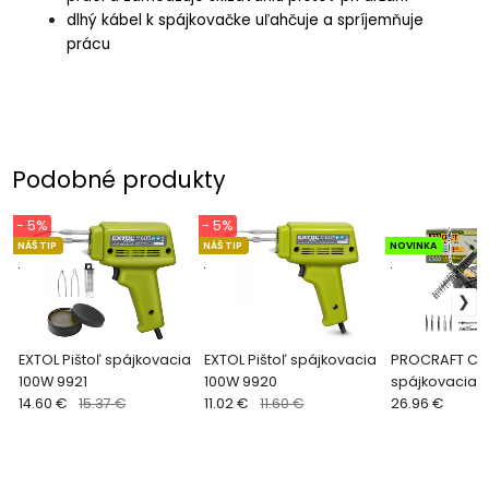
dlhý kábel k spájkovačke uľahčuje a spríjemňuje
prácu
Podobné produkty
- 5%
- 5%
NÁŠ TIP
NÁŠ TIP
NOVINKA
.
.
.
EXTOL Pištoľ spájkovacia
EXTOL Pištoľ spájkovacia
PROCRAFT CS
100W 9921
100W 9920
spájkovacia s
14.60 €
15.37 €
11.02 €
11.60 €
Procraft (bez 
26.96 €
nabíjačky)