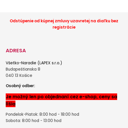
Odstúpenie od kúpnej zmluvy uzavretej na diaľku bez
registrácie
ADRESA
Všetko-Naradie (LAPEX s.r.o.)
Budapeštianska 8
040 13 Košice
Osobný odber:
Je možný len po objednaní cez e-shop, ceny sa
líšia
Pondelok-Piatok: 8:00 hod - 18:00 hod
Sobota: 8:00 hod - 13:00 hod