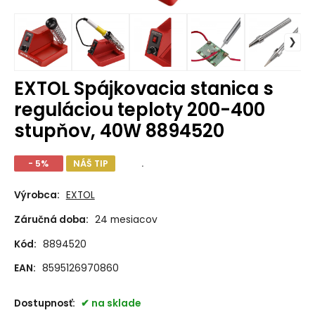
EXTOL Spájkovacia stanica s
reguláciou teploty 200-400
stupňov, 40W 8894520
- 5%
NÁŠ TIP
.
Výrobca:
EXTOL
Záručná doba:
24 mesiacov
Kód:
8894520
EAN:
8595126970860
Dostupnosť:
na sklade