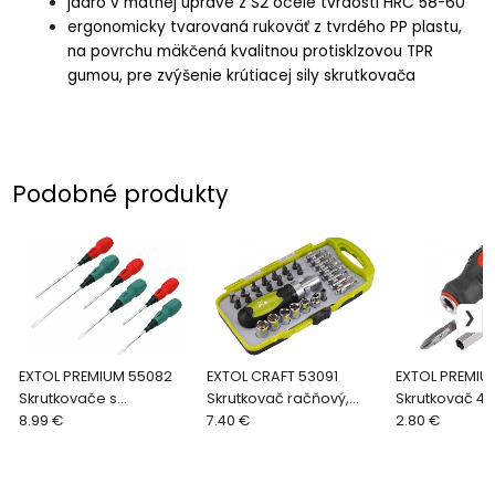
jadro v matnej úprave z S2 ocele tvrdosti HRC 58-60
ergonomicky tvarovaná rukoväť z tvrdého PP plastu,
na povrchu mäkčená kvalitnou protisklzovou TPR
gumou, pre zvýšenie krútiacej sily skrutkovača
Podobné produkty
EXTOL PREMIUM 55082
EXTOL CRAFT 53091
EXTOL PREMIU
Skrutkovače s
Skrutkovač račňový,
Skrutkovač 4v
pogumovanou
8.99 €
nástrčné kľúče a bity,
7.40 €
2.80 €
rukoväťou, sada 6ks,
30-dielna sada
CrV